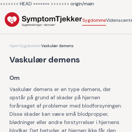
<<<<<<< HEAD =======
>>>>>>> origin/main
Sygdomme
Videnscent
Hjem
›
Sygdomme
›
Vaskulær demens
Vaskulær demens
Om
Vaskulær demens er en type demens, der
opstår på grund af skader på hjernen
forårsaget af problemer med blodforsyningen.
Disse skader kan være små blodpropper,
blødninger eller andre forstyrrelser i hjernens
blodkar. Det betyder, at hjernen ikke får den