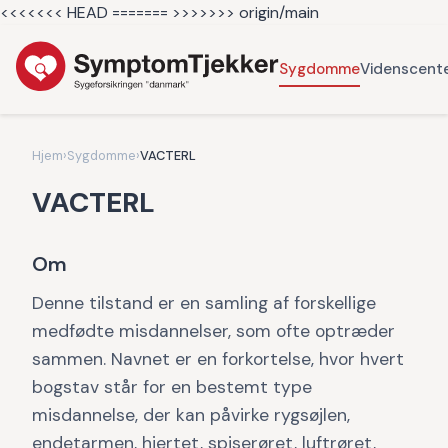
<<<<<<< HEAD =======
>>>>>>> origin/main
Sygdomme
Videnscent
Hjem
›
Sygdomme
›
VACTERL
VACTERL
Om
Denne tilstand er en samling af forskellige
medfødte misdannelser, som ofte optræder
sammen. Navnet er en forkortelse, hvor hvert
bogstav står for en bestemt type
misdannelse, der kan påvirke rygsøjlen,
endetarmen, hjertet, spiserøret, luftrøret,