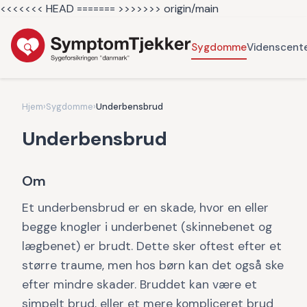
<<<<<<< HEAD =======
>>>>>>> origin/main
Sygdomme
Videnscent
Hjem
›
Sygdomme
›
Underbensbrud
Underbensbrud
Om
Et underbensbrud er en skade, hvor en eller
begge knogler i underbenet (skinnebenet og
lægbenet) er brudt. Dette sker oftest efter et
større traume, men hos børn kan det også ske
efter mindre skader. Bruddet kan være et
simpelt brud, eller et mere kompliceret brud