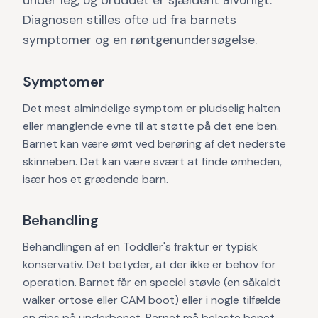
under leg, og bruddet er sjældent alvorligt.
Diagnosen stilles ofte ud fra barnets
symptomer og en røntgenundersøgelse.
Symptomer
Det mest almindelige symptom er pludselig halten
eller manglende evne til at støtte på det ene ben.
Barnet kan være ømt ved berøring af det nederste
skinneben. Det kan være svært at finde ømheden,
især hos et grædende barn.
Behandling
Behandlingen af en Toddler's fraktur er typisk
konservativ. Det betyder, at der ikke er behov for
operation. Barnet får en speciel støvle (en såkaldt
walker ortose eller CAM boot) eller i nogle tilfælde
en gips på underbenet. Barnet må belaste benet