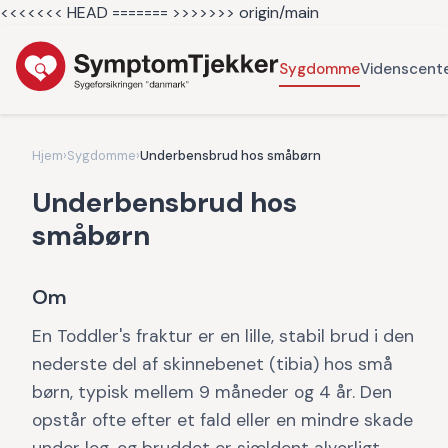
<<<<<<< HEAD =======
>>>>>>> origin/main
Sygdomme
Videnscent
Hjem
›
Sygdomme
›
Underbensbrud hos småbørn
Underbensbrud hos
småbørn
Om
En Toddler's fraktur er en lille, stabil brud i den
nederste del af skinnebenet (tibia) hos små
børn, typisk mellem 9 måneder og 4 år. Den
opstår ofte efter et fald eller en mindre skade