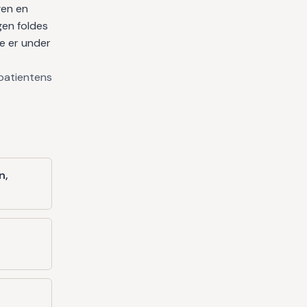
gen en
gen foldes
re er under
 patientens
n,