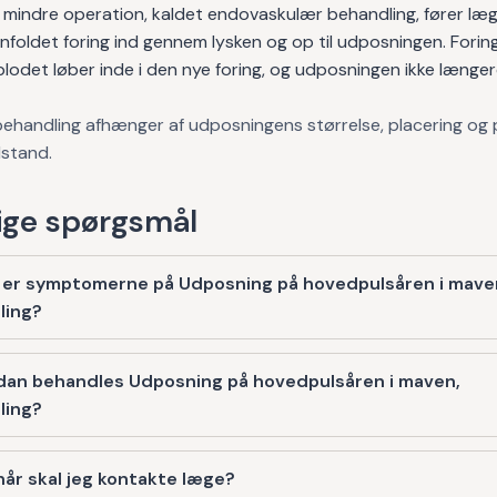
 mindre operation, kaldet endovaskulær behandling, fører læ
foldet foring ind gennem lysken og op til udposningen. Forin
blodet løber inde i den nye foring, og udposningen ikke længe
behandling afhænger af udposningens størrelse, placering og
lstand.
ge spørgsmål
 er symptomerne på Udposning på hovedpulsåren i mave
ling?
dan behandles Udposning på hovedpulsåren i maven,
ling?
år skal jeg kontakte læge?