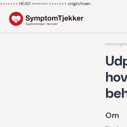
<<<<<<< HEAD =======
>>>>>>> origin/main
Hjem
›
Sygd
Udp
hov
beh
Om