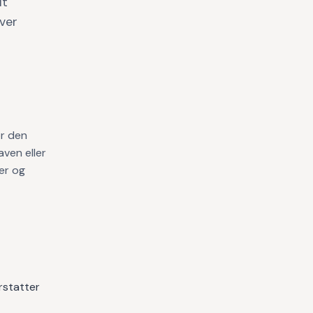
lt
iver
ør den
aven eller
ter og
rstatter