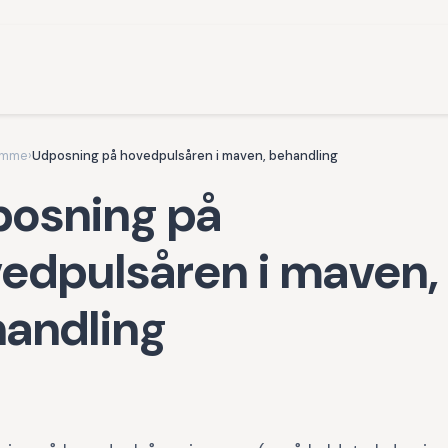
omme
›
Udposning på hovedpulsåren i maven, behandling
osning på
edpulsåren i maven,
andling