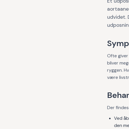
Et udpos
aortaaneu
udvidet. 
udposning
Symp
Ofte give
bliver meg
ryggen. Hv
være livst
Behan
Der findes
Ved åb
den med