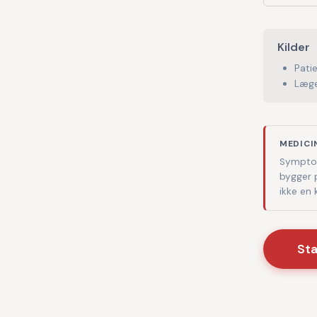
Kilder
Pati
Læge
MEDICI
Symptom
bygger 
ikke en
St