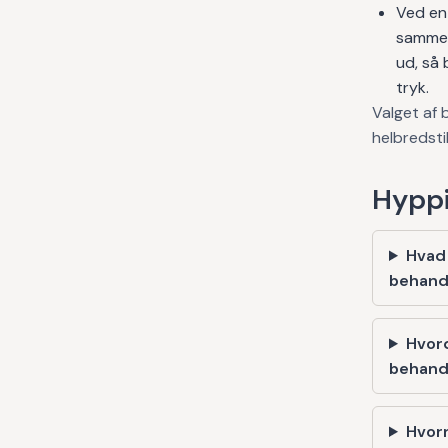
Ved en
sammen
ud, så 
tryk.
Valget af 
helbredsti
Hyppi
Hvad
behand
Hvor
behand
Hvorn