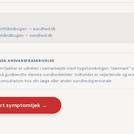
enthåndbogen — sundhed.dk
håndbogen — sundhed.dk
NSK ANSVARSFRASKRIVELSE
Tjekker er udviklet i samarbejde med Sygeforsikringen "danmark" 
på godkendte danske sundhedskilder. Indholdet er vejledende og ers
 konsultation hos din læge eller andet sundhedspersonale.
art symptomtjek →