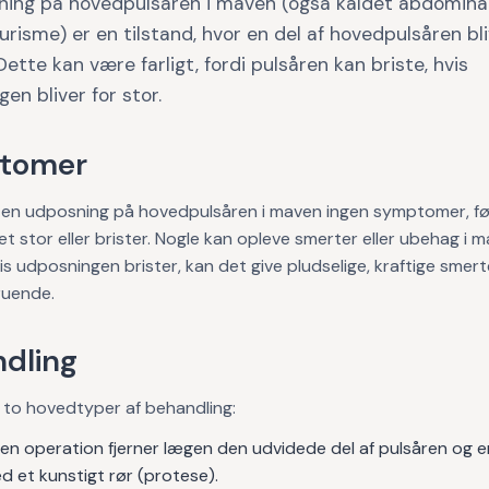
ning på hovedpulsåren i maven (også kaldet abdomina
risme) er en tilstand, hvor en del af hovedpulsåren bl
Dette kan være farligt, fordi pulsåren kan briste, hvis
en bliver for stor.
tomer
r en udposning på hovedpulsåren i maven ingen symptomer, f
et stor eller brister. Nogle kan opleve smerter eller ubehag i m
is udposningen brister, kan det give pludselige, kraftige smer
ruende.
dling
 to hovedtyper af behandling:
en operation fjerner lægen den udvidede del af pulsåren og e
 et kunstigt rør (protese).