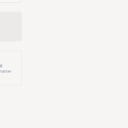
og
tatter