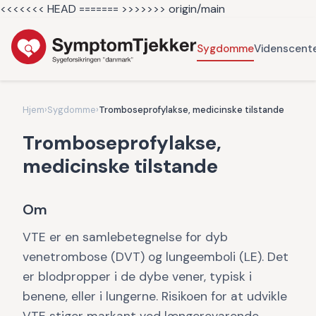
<<<<<<< HEAD =======
>>>>>>> origin/main
Sygdomme
Videnscent
Hjem
›
Sygdomme
›
Tromboseprofylakse, medicinske tilstande
Tromboseprofylakse,
medicinske tilstande
Om
VTE er en samlebetegnelse for dyb
venetrombose (DVT) og lungeemboli (LE). Det
er blodpropper i de dybe vener, typisk i
benene, eller i lungerne. Risikoen for at udvikle