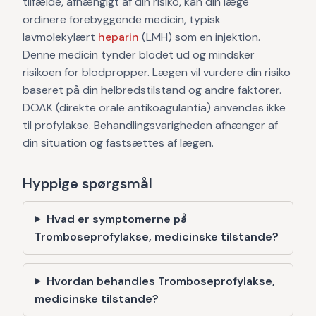
tilfælde, afhængigt af din risiko, kan din læge
ordinere forebyggende medicin, typisk
lavmolekylært
heparin
(LMH) som en injektion.
Denne medicin tynder blodet ud og mindsker
risikoen for blodpropper. Lægen vil vurdere din risiko
baseret på din helbredstilstand og andre faktorer.
DOAK (direkte orale antikoagulantia) anvendes ikke
til profylakse. Behandlingsvarigheden afhænger af
din situation og fastsættes af lægen.
Hyppige spørgsmål
Hvad er symptomerne på
Tromboseprofylakse, medicinske tilstande?
Hvordan behandles Tromboseprofylakse,
medicinske tilstande?