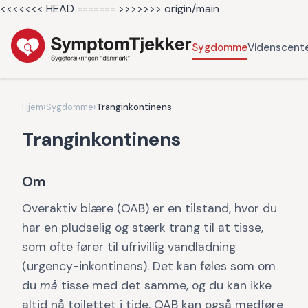
<<<<<<< HEAD =======
>>>>>>> origin/main
Sygdomme
Videnscent
Hjem
›
Sygdomme
›
Tranginkontinens
Tranginkontinens
Om
Overaktiv blære (OAB) er en tilstand, hvor du
har en pludselig og stærk trang til at tisse,
som ofte fører til ufrivillig vandladning
(urgency-inkontinens). Det kan føles som om
du
må
tisse med det samme, og du kan ikke
altid nå toilettet i tide. OAB kan også medføre