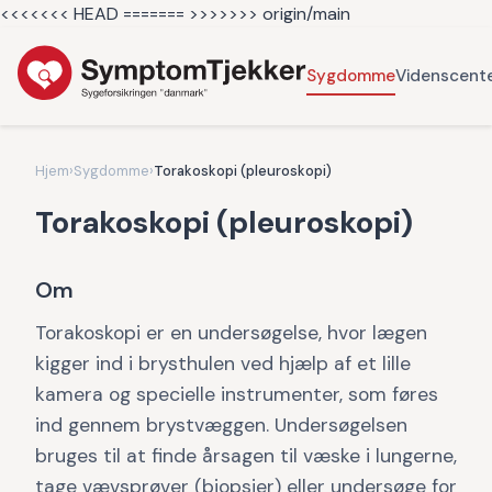
<<<<<<< HEAD =======
>>>>>>> origin/main
Sygdomme
Videnscent
Hjem
›
Sygdomme
›
Torakoskopi (pleuroskopi)
Torakoskopi (pleuroskopi)
Om
Torakoskopi er en undersøgelse, hvor lægen
kigger ind i brysthulen ved hjælp af et lille
kamera og specielle instrumenter, som føres
ind gennem brystvæggen. Undersøgelsen
bruges til at finde årsagen til væske i lungerne,
tage vævsprøver (biopsier) eller undersøge for