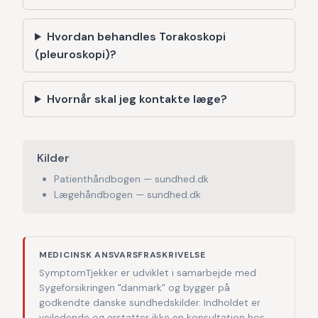
Hvordan behandles Torakoskopi
(pleuroskopi)?
Hvornår skal jeg kontakte læge?
Kilder
Patienthåndbogen — sundhed.dk
Lægehåndbogen — sundhed.dk
MEDICINSK ANSVARSFRASKRIVELSE
SymptomTjekker er udviklet i samarbejde med
Sygeforsikringen "danmark" og bygger på
godkendte danske sundhedskilder. Indholdet er
vejledende og erstatter ikke en konsultation hos