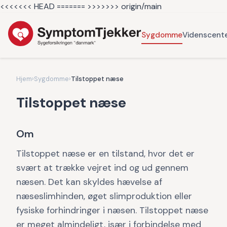
<<<<<<< HEAD =======
>>>>>>> origin/main
Sygdomme
Videnscent
Hjem
›
Sygdomme
›
Tilstoppet næse
Tilstoppet næse
Om
Tilstoppet næse er en tilstand, hvor det er
svært at trække vejret ind og ud gennem
næsen. Det kan skyldes hævelse af
næseslimhinden, øget slimproduktion eller
fysiske forhindringer i næsen. Tilstoppet næse
er meget almindeligt, især i forbindelse med