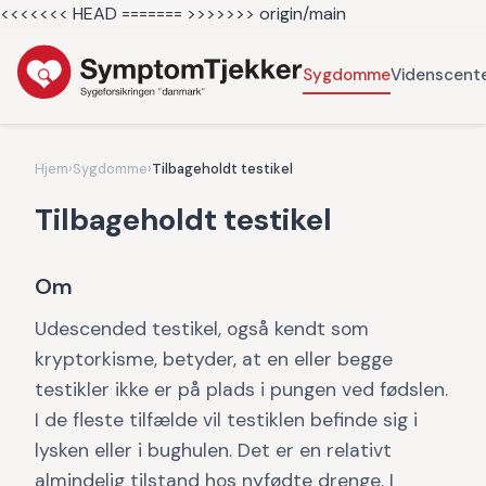
<<<<<<< HEAD =======
>>>>>>> origin/main
Sygdomme
Videnscent
Hjem
›
Sygdomme
›
Tilbageholdt testikel
Tilbageholdt testikel
Om
Udescended testikel, også kendt som
kryptorkisme, betyder, at en eller begge
testikler ikke er på plads i pungen ved fødslen.
I de fleste tilfælde vil testiklen befinde sig i
lysken eller i bughulen. Det er en relativt
almindelig tilstand hos nyfødte drenge. I