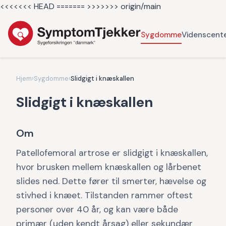
<<<<<<< HEAD =======
>>>>>>> origin/main
Sygdomme
Videnscent
Hjem
›
Sygdomme
›
Slidgigt i knæskallen
Slidgigt i knæskallen
Om
Patellofemoral artrose er slidgigt i knæskallen,
hvor brusken mellem knæskallen og lårbenet
slides ned. Dette fører til smerter, hævelse og
stivhed i knæet. Tilstanden rammer oftest
personer over 40 år, og kan være både
primær (uden kendt årsag) eller sekundær