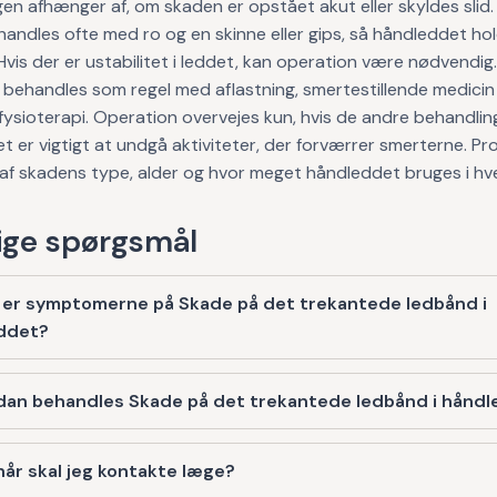
en afhænger af, om skaden er opstået akut eller skyldes slid
andles ofte med ro og en skinne eller gips, så håndleddet hold
Hvis der er ustabilitet i leddet, kan operation være nødvendig.
 behandles som regel med aflastning, smertestillende medicin
fysioterapi. Operation overvejes kun, hvis de andre behandlin
et er vigtigt at undgå aktiviteter, der forværrer smerterne. P
af skadens type, alder og hvor meget håndleddet bruges i hv
ge spørgsmål
 er symptomerne på Skade på det trekantede ledbånd i
ddet?
dan behandles Skade på det trekantede ledbånd i hånd
år skal jeg kontakte læge?