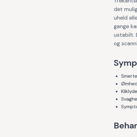
Trekantsb
det muli
uheld ell
gange kan
ustabilt.
og scanni
Symp
Smerter
Ømhed 
Kliklyd
Svaghe
Symptom
Behan