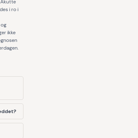
. Akutte
es i ro i
 og
ger ikke
rognosen
erdagen.
leddet?