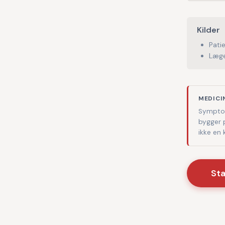
Kilder
Pati
Læge
MEDICI
Symptom
bygger 
ikke en
St