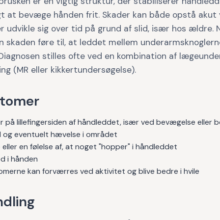
rusken er en vigtig struktur, der stabiliserer håndled
gt at bevæge hånden frit. Skader kan både opstå akut
er udvikle sig over tid på grund af slid, især hos ældre. 
 skaden føre til, at leddet mellem underarmsknoglerne
 Diagnosen stilles ofte ved en kombination af lægeund
ng (MR eller kikkertundersøgelse).
tomer
 på lillefingersiden af håndleddet, især ved bevægelse eller b
og eventuelt hævelse i området
e eller en følelse af, at noget "hopper" i håndleddet
d i hånden
erne kan forværres ved aktivitet og blive bedre i hvile
dling