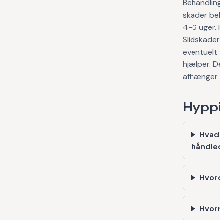
Behandling
skader beh
4-6 uger. 
Slidskader
eventuelt 
hjælper. D
afhænger 
Hyppi
Hvad
håndle
Hvor
Hvorn