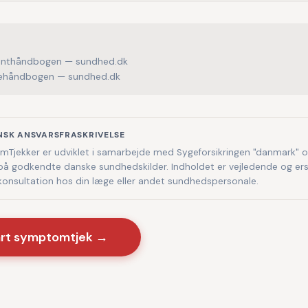
enthåndbogen — sundhed.dk
håndbogen — sundhed.dk
NSK ANSVARSFRASKRIVELSE
Tjekker er udviklet i samarbejde med Sygeforsikringen "danmark" 
på godkendte danske sundhedskilder. Indholdet er vejledende og ers
 konsultation hos din læge eller andet sundhedspersonale.
art symptomtjek →