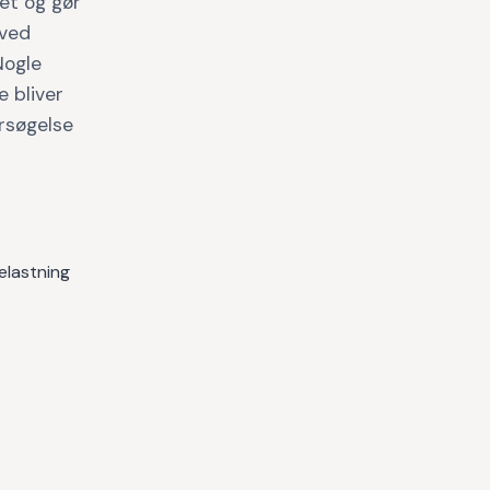
det og gør
 ved
Nogle
 bliver
ersøgelse
elastning