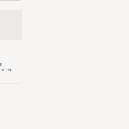
og
tatter