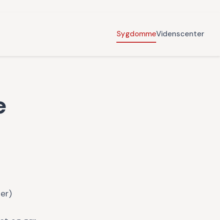
Sygdomme
Videnscenter
e
er)