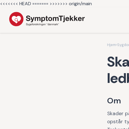
<<<<<<< HEAD =======
>>>>>>> origin/main
Hjem
›
Sygd
Ska
led
Om
Skader p
opstår ty