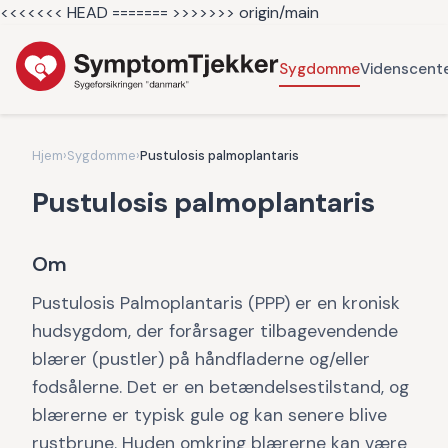
<<<<<<< HEAD =======
>>>>>>> origin/main
Sygdomme
Videnscent
Hjem
›
Sygdomme
›
Pustulosis palmoplantaris
Pustulosis palmoplantaris
Om
Pustulosis Palmoplantaris (PPP) er en kronisk
hudsygdom, der forårsager tilbagevendende
blærer (pustler) på håndfladerne og/eller
fodsålerne. Det er en betændelsestilstand, og
blærerne er typisk gule og kan senere blive
rustbrune. Huden omkring blærerne kan være