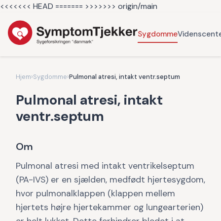
<<<<<<< HEAD =======
>>>>>>> origin/main
Sygdomme
Videnscent
Hjem
›
Sygdomme
›
Pulmonal atresi, intakt ventr.septum
Pulmonal atresi, intakt
ventr.septum
Om
Pulmonal atresi med intakt ventrikelseptum
(PA-IVS) er en sjælden, medfødt hjertesygdom,
hvor pulmonalklappen (klappen mellem
hjertets højre hjertekammer og lungearterien)