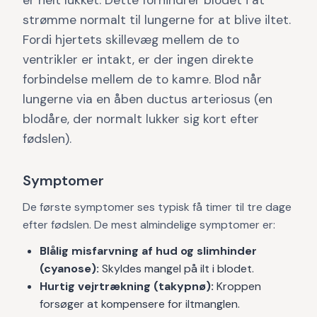
er helt lukket. Dette forhindrer blodet i at
strømme normalt til lungerne for at blive iltet.
Fordi hjertets skillevæg mellem de to
ventrikler er intakt, er der ingen direkte
forbindelse mellem de to kamre. Blod når
lungerne via en åben ductus arteriosus (en
blodåre, der normalt lukker sig kort efter
fødslen).
Symptomer
De første symptomer ses typisk få timer til tre dage
efter fødslen. De mest almindelige symptomer er:
Blålig misfarvning af hud og slimhinder
(cyanose):
Skyldes mangel på ilt i blodet.
Hurtig vejrtrækning (takypnø):
Kroppen
forsøger at kompensere for iltmanglen.