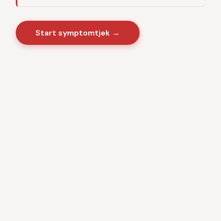
Start symptomtjek →
Sygdomme
·
Videnscenter
Baseret på danske sundhedsmyndigheder · CE-