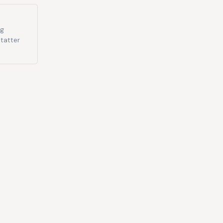
og
tatter