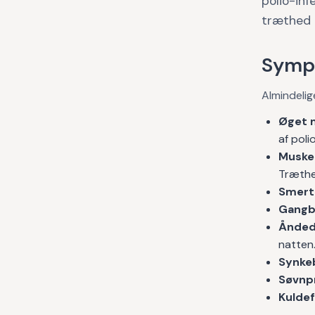
polio-inf
træthed 
Symp
Almindelig
Øget 
af poli
Muske
Træthe
Smert
Gangb
Ånded
natten
Synke
Søvnp
Kulde