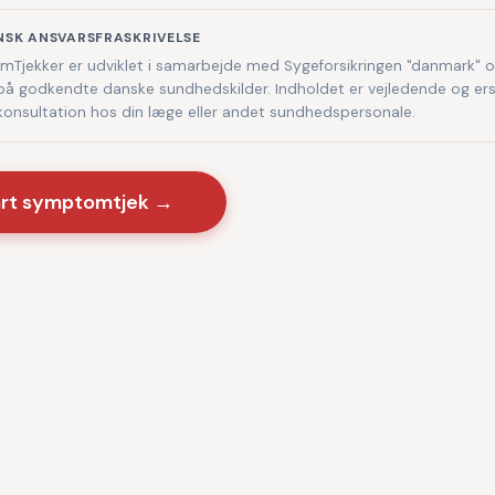
NSK ANSVARSFRASKRIVELSE
Tjekker er udviklet i samarbejde med Sygeforsikringen "danmark" 
på godkendte danske sundhedskilder. Indholdet er vejledende og ers
 konsultation hos din læge eller andet sundhedspersonale.
art symptomtjek →