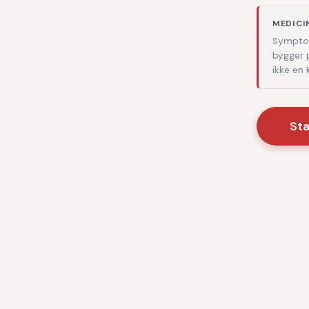
MEDICI
Symptom
bygger 
ikke en
St