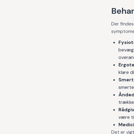
Behan
Der findes
symptomern
Fysiot
bevægel
overan
Ergote
klare d
Smerte
smerte
Ånded
trække 
Rådgiv
være ti
Medici
Det er vigt