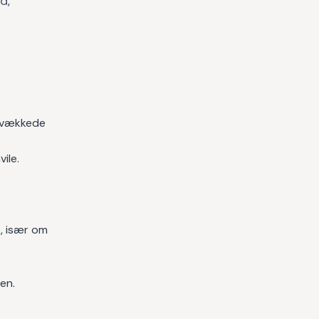
d,
 svækkede
ile.
, især om
en.