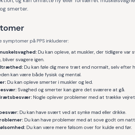
ektion, og kan omfatte ny eller forværret muskelsvaghe
og smerter.
tomer
e symptomer på PPS inkluderer:
muskelsvaghed:
Du kan opleve, at muskler, der tidligere var
o, bliver svagere igen.
ltræthed:
Du kan føle dig mere træt end normalt, selv efter hv
den kan være både fysisk og mental.
er:
Du kan opleve smerter i muskler og led.
esvær:
Svaghed og smerter kan gøre det sværere at gå.
rætsbesvær:
Nogle oplever problemer med at trække vejret
.
besvær:
Du kan have svært ved at synke mad eller drikke.
roblemer:
Du kan have problemer med at sove godt om natt
følsomhed:
Du kan være mere følsom over for kulde end før.