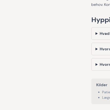
behov. Kon
Hyppi
Hvad
Hvor
Hvorn
Kilder
Pati
Læge