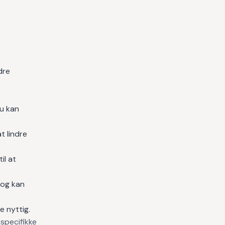
dre
du kan
t lindre
il at
log kan
e nyttig.
 specifikke