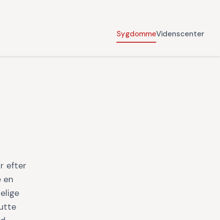
Sygdomme
Videnscenter
r efter
e en
elige
utte