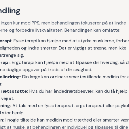
dling
 ingen kur mod PPS, men behandlingen fokuserer på at lindre
e og forbedre livskvaliteten. Behandlingen kan omfatte:
erapi:
Fysioterapi kan hjælpe med at styrke musklerne, forbe
igheden og lindre smerter. Det er vigtigt at træne, men ikke
strenge sig.
rapi:
Ergoterapi kan hjælpe med at tilpasse din hverdag, så 
ine daglige opgaver på trods af din svaghed.
lindring:
Din læge kan ordinere smertestillende medicin for a
r.
rætsstøtte:
Hvis du har åndedrætsbesvær, kan du få hjælp t
vejret.
ning:
At tale med en fysioterapeut, ergoterapeut eller psyko
l stor hjælp.
n:
I nogle tilfælde kan medicin mod træthed eller smerter vær
igt at huske, at behandlingen er individuel og tilpasses til dine