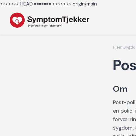
<<<<<<< HEAD =======
>>>>>>> origin/main
Hjem
›
Sygd
Pos
Om
Post-poli
en polio-
forværrin
sygdom. 