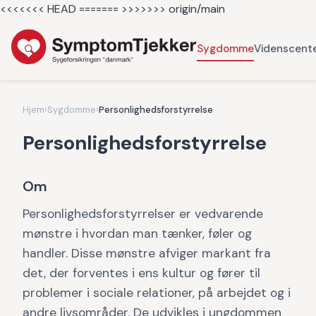
<<<<<<< HEAD =======
>>>>>>> origin/main
Sygdomme
Videnscent
Hjem
›
Sygdomme
›
Personlighedsforstyrrelse
Personlighedsforstyrrelse
Om
Personlighedsforstyrrelser er vedvarende
mønstre i hvordan man tænker, føler og
handler. Disse mønstre afviger markant fra
det, der forventes i ens kultur og fører til
problemer i sociale relationer, på arbejdet og i
andre livsområder. De udvikles i ungdommen