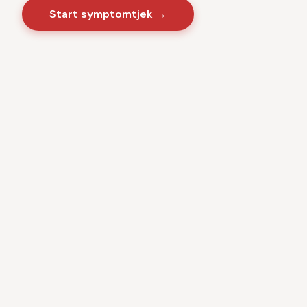
Start symptomtjek →
Sygdomme
·
Videnscenter
Baseret på danske sundhedsmyndigheder · CE-
certificeret medicinsk software · Ingen kommercielle
interesser · Anonym brug