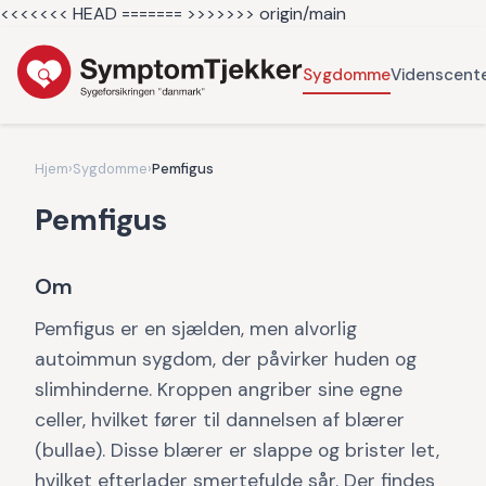
<<<<<<< HEAD =======
>>>>>>> origin/main
Sygdomme
Videnscent
Hjem
›
Sygdomme
›
Pemfigus
Pemfigus
Om
Pemfigus er en sjælden, men alvorlig
autoimmun sygdom, der påvirker huden og
slimhinderne. Kroppen angriber sine egne
celler, hvilket fører til dannelsen af blærer
(bullae). Disse blærer er slappe og brister let,
hvilket efterlader smertefulde sår. Der findes