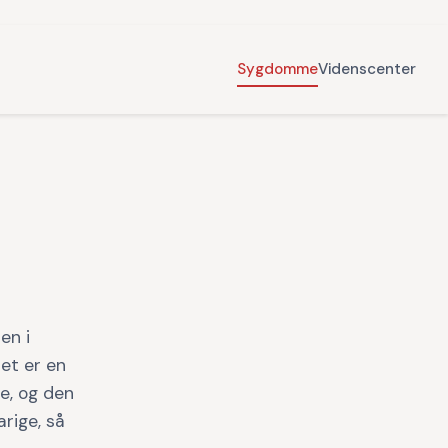
Sygdomme
Videnscenter
en i
et er en
e, og den
rige, så