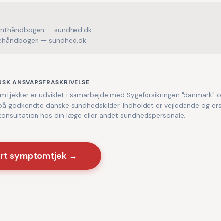
enthåndbogen — sundhed.dk
håndbogen — sundhed.dk
NSK ANSVARSFRASKRIVELSE
Tjekker er udviklet i samarbejde med Sygeforsikringen "danmark" 
på godkendte danske sundhedskilder. Indholdet er vejledende og ers
 konsultation hos din læge eller andet sundhedspersonale.
art symptomtjek →