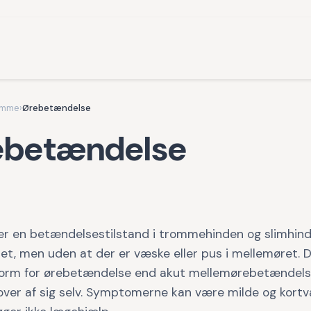
omme
›
Ørebetændelse
ebetændelse
 er en betændelsestilstand i trommehinden og slimhind
t, men uden at der er væske eller pus i mellemøret. D
form for ørebetændelse end akut mellemørebetændels
over af sig selv. Symptomerne kan være milde og kortva