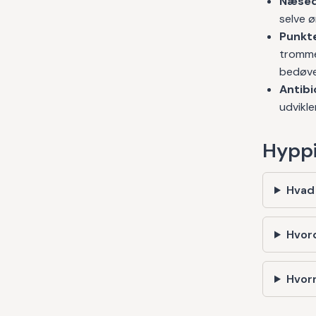
Næsed
selve 
Punkte
tromme
bedøve
Antibi
udvikle
Hyppi
Hvad
Hvor
Hvorn