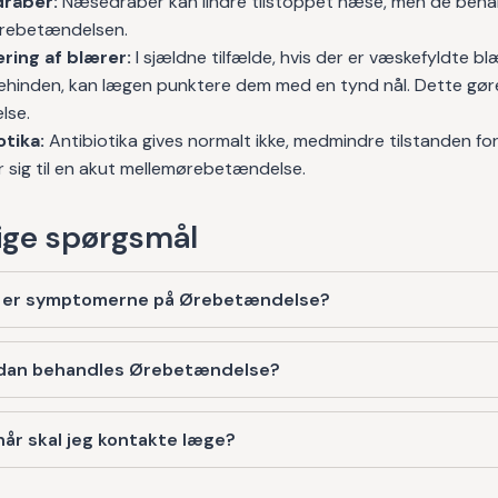
råber:
Næsedråber kan lindre tilstoppet næse, men de behan
ørebetændelsen.
ring af blærer:
I sjældne tilfælde, hvis der er væskefyldte bl
hinden, kan lægen punktere dem med en tynd nål. Dette gør
lse.
otika:
Antibiotika gives normalt ikke, medmindre tilstanden f
r sig til en akut mellemørebetændelse.
ge spørgsmål
 er symptomerne på Ørebetændelse?
dan behandles Ørebetændelse?
år skal jeg kontakte læge?