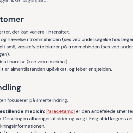
ger ikke lægehjælp.
tomer
ter, der kan variere i intensitet.
og hævelse i trommehinden (ses ved undersøgelse hos lægen
elt små, væskefyldte blærer på trommehinden (ses ved unde
gen).
sat hørelse (kan være minimal).
t er almentilstanden upåvirket, og feber er sjælden.
dling
en fokuserer på smertelindring.
stillende medicin:
Paracetamol
er den anbefalede smertes
. Doseringen afhænger af alder og vægt. Følg altid lægens an
akningsinformationen.