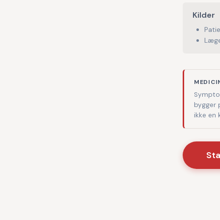
Kilder
Pati
Læge
MEDICI
Symptom
bygger 
ikke en
St