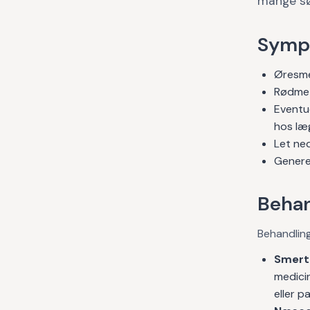
mange sø
Symp
Øresmer
Rødme 
Eventu
hos læ
Let ned
Generel
Behan
Behandling
Smerte
medicin
eller p