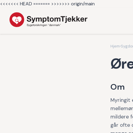
<<<<<<< HEAD =======
>>>>>>> origin/main
Hjem
›
Sygd
Ør
Om
Myringit
mellemøre
mildere 
går ofte 