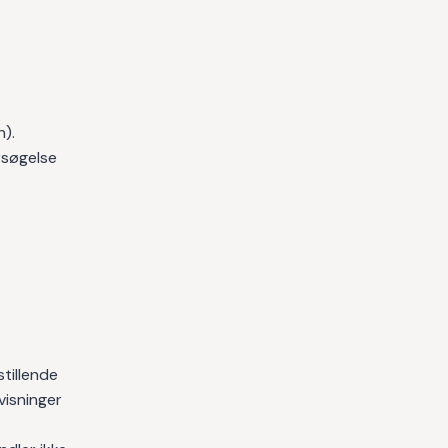
).
rsøgelse
tillende
visninger