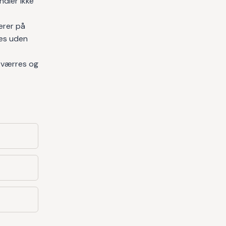
dler ikke
ærer på
es uden
orværres og