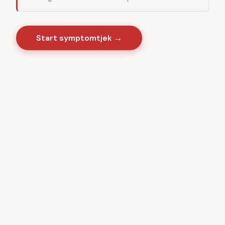
Start symptomtjek →
Sygdomme
·
Videnscenter
Baseret på danske sundhedsmyndigheder · CE-