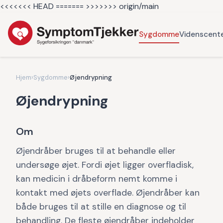
<<<<<<< HEAD =======
>>>>>>> origin/main
Sygdomme
Videnscent
Hjem
›
Sygdomme
›
Øjendrypning
Øjendrypning
Om
Øjendråber bruges til at behandle eller
undersøge øjet. Fordi øjet ligger overfladisk,
kan medicin i dråbeform nemt komme i
kontakt med øjets overflade. Øjendråber kan
både bruges til at stille en diagnose og til
behandling. De fleste øjendråber indeholder