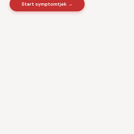
Start symptomtjek →
Sygdomme
·
Videnscenter
Baseret på danske sundhedsmyndigheder · CE-
certificeret medicinsk software · Ingen kommercielle
interesser · Anonym brug