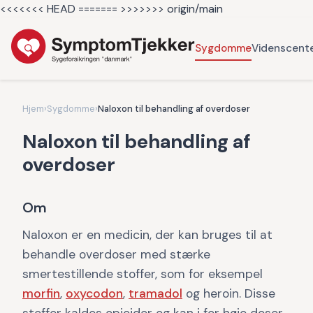
<<<<<<< HEAD =======
>>>>>>> origin/main
Sygdomme
Videnscent
Hjem
›
Sygdomme
›
Naloxon til behandling af overdoser
Naloxon til behandling af
overdoser
Om
Naloxon er en medicin, der kan bruges til at
behandle overdoser med stærke
smertestillende stoffer, som for eksempel
morfin
,
oxycodon
,
tramadol
og heroin. Disse