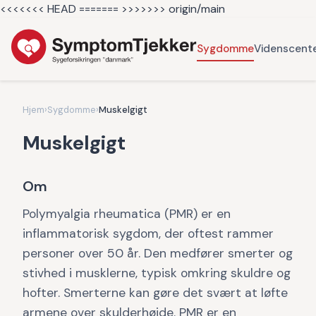
<<<<<<< HEAD =======
>>>>>>> origin/main
Sygdomme
Videnscent
Hjem
›
Sygdomme
›
Muskelgigt
Muskelgigt
Om
Polymyalgia rheumatica (PMR) er en
inflammatorisk sygdom, der oftest rammer
personer over 50 år. Den medfører smerter og
stivhed i musklerne, typisk omkring skuldre og
hofter. Smerterne kan gøre det svært at løfte
armene over skulderhøjde. PMR er en