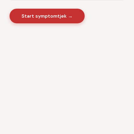
Start symptomtjek →
Sygdomme
·
Videnscenter
Baseret på danske sundhedsmyndigheder · CE-
certificeret medicinsk software · Ingen kommercielle