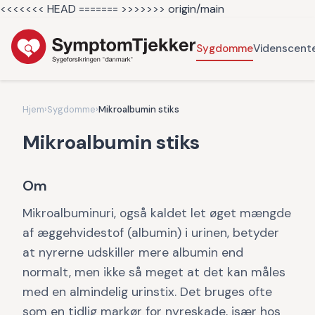
<<<<<<< HEAD =======
>>>>>>> origin/main
Sygdomme
Videnscent
Hjem
›
Sygdomme
›
Mikroalbumin stiks
Mikroalbumin stiks
Om
Mikroalbuminuri, også kaldet let øget mængde
af æggehvidestof (albumin) i urinen, betyder
at nyrerne udskiller mere albumin end
normalt, men ikke så meget at det kan måles
med en almindelig urinstix. Det bruges ofte
som en tidlig markør for nyreskade, især hos