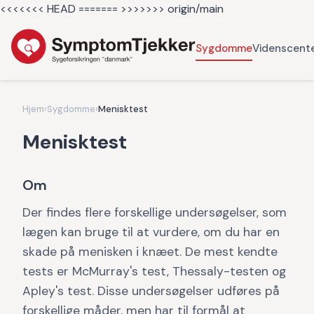
<<<<<<< HEAD =======
>>>>>>> origin/main
Sygdomme
Videnscent
Hjem
›
Sygdomme
›
Menisktest
Menisktest
Om
Der findes flere forskellige undersøgelser, som
lægen kan bruge til at vurdere, om du har en
skade på menisken i knæet. De mest kendte
tests er McMurray's test, Thessaly-testen og
Apley's test. Disse undersøgelser udføres på
forskellige måder, men har til formål at