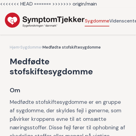
<<<<<<< HEAD =======
>>>>>>> origin/main
Sygdomme
Videnscent
Hjem
›
Sygdomme
›
Medfødte stofskiftesygdomme
Medfødte
stofskiftesygdomme
Om
Medfødte stofskiftesygdomme er en gruppe
af sygdomme, der skyldes fejl i generne, som
påvirker kroppens evne til at omsætte
næringsstoffer. Disse fejl fører til ophobning af