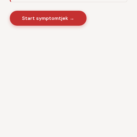
Start symptomtjek →
Sygdomme
·
Videnscenter
Baseret på danske sundhedsmyndigheder · CE-