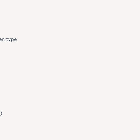
ken type
)