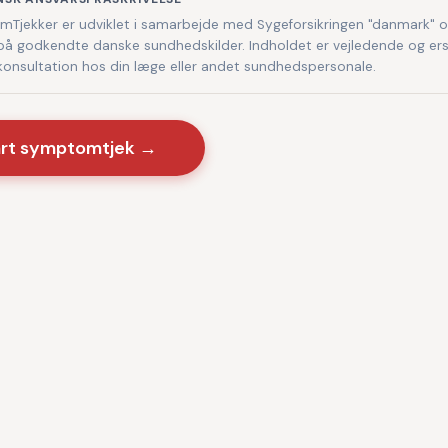
Tjekker er udviklet i samarbejde med Sygeforsikringen "danmark" 
på godkendte danske sundhedskilder. Indholdet er vejledende og ers
 konsultation hos din læge eller andet sundhedspersonale.
art symptomtjek →
Sygdomme
·
Videnscenter