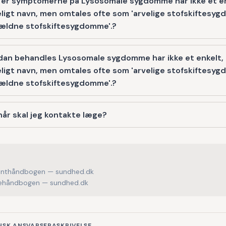
 er symptomerne på Lysosomale sygdomme har ikke et en
ligt navn, men omtales ofte som 'arvelige stofskiftesy
sjældne stofskiftesygdomme'.?
dan behandles Lysosomale sygdomme har ikke et enkelt,
ligt navn, men omtales ofte som 'arvelige stofskiftesy
sjældne stofskiftesygdomme'.?
år skal jeg kontakte læge?
enthåndbogen — sundhed.dk
håndbogen — sundhed.dk
NSK ANSVARSFRASKRIVELSE