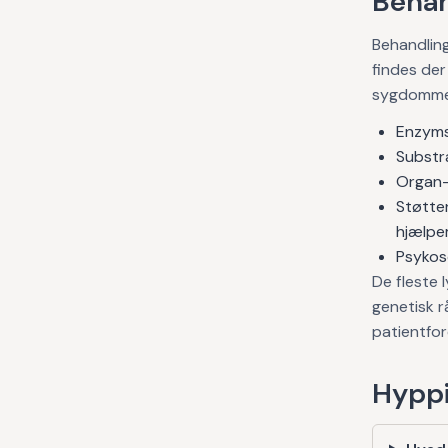
Behan
Behandlin
findes der
sygdommen
Enzyms
Substr
Organ-
Støtten
hjælpe
Psykoso
De fleste
genetisk r
patientfor
Hyppi