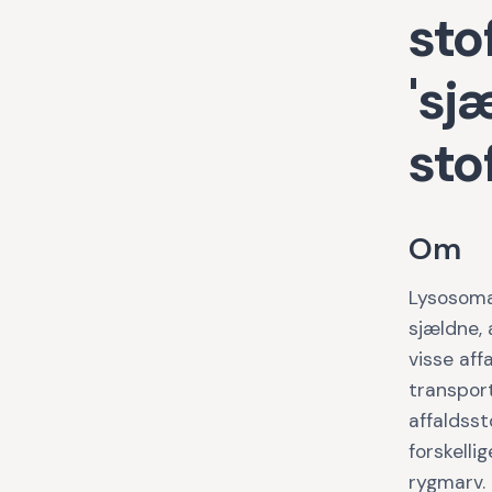
sto
'sj
sto
Om
Lysosoma
sjældne,
visse aff
transpor
affaldsst
forskelli
rygmarv. 