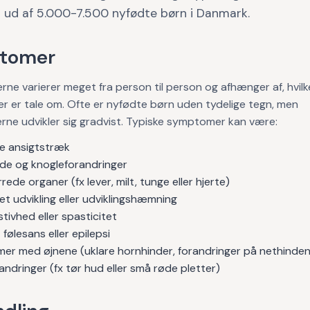
1 ud af 5.000-7.500 nyfødte børn i Danmark.
tomer
e varierer meget fra person til person og afhænger af, hvil
 er tale om. Ofte er nyfødte børn uden tydelige tegn, men
ne udvikler sig gradvist. Typiske symptomer kan være:
e ansigtstræk
jde og knogleforandringer
rede organer (fx lever, milt, tunge eller hjerte)
et udvikling eller udviklingshæmning
tivhed eller spasticitet
følesans eller epilepsi
mer med øjnene (uklare hornhinder, forandringer på nethinden
ndringer (fx tør hud eller små røde pletter)