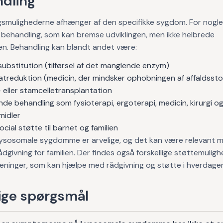
dling
gsmulighederne afhænger af den specifikke sygdom. For nogle
 behandling, som kan bremse udviklingen, men ikke helbrede
. Behandling kan blandt andet være:
ubstitution (tilførsel af det manglende enzym)
atreduktion (medicin, der mindsker ophobningen af affaldssto
 eller stamcelletransplantation
de behandling som fysioterapi, ergoterapi, medicin, kirurgi o
midler
cial støtte til barnet og familien
 lysosomale sygdomme er arvelige, og det kan være relevant 
ådgivning for familien. Der findes også forskellige støttemulig
eninger, som kan hjælpe med rådgivning og støtte i hverdage
ge spørgsmål