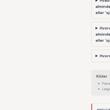
Hvad
alminde
eller '
Hvor
alminde
eller '
Hvorn
Kilder
Pati
Læge
MEDICI