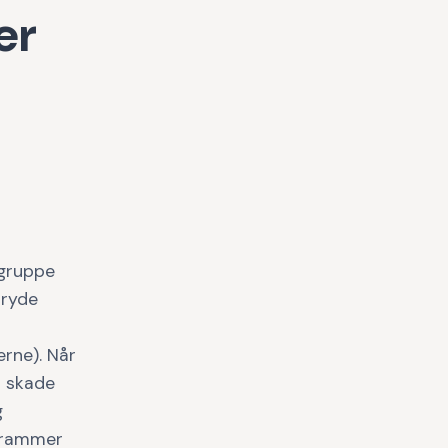
er
 gruppe
bryde
rne). Når
n skade
g
t rammer