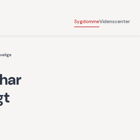
Sygdomme
Videnscenter
velige
har
gt