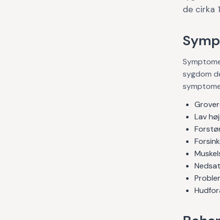
de cirka 
Symp
Symptomern
sygdom der
symptomer
Grover
Lav hø
Forstør
Forsink
Muskels
Nedsat 
Proble
Hudfora