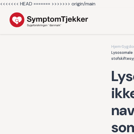
<<<<<<< HEAD =======
>>>>>>> origin/main
Hjem
›
Sygd
Lysosomale 
stofskiftes
Ly
ikk
nav
som