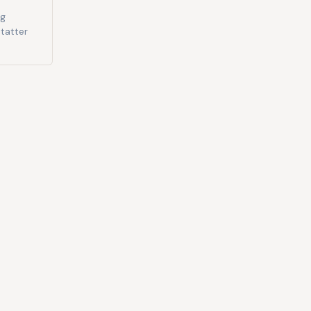
og
tatter