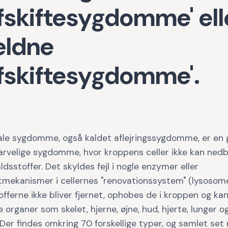
fskiftesygdomme' ell
ældne
fskiftesygdomme'.
le sygdomme, også kaldet aflejringssygdomme, er en
 arvelige sygdomme, hvor kroppens celler ikke kan ned
aldsstoffer. Det skyldes fejl i nogle enzymer eller
tmekanismer i cellernes "renovationssystem" (lysosome
offerne ikke bliver fjernet, ophobes de i kroppen og ka
ge organer som skelet, hjerne, øjne, hud, hjerte, lunger o
Der findes omkring 70 forskellige typer, og samlet se