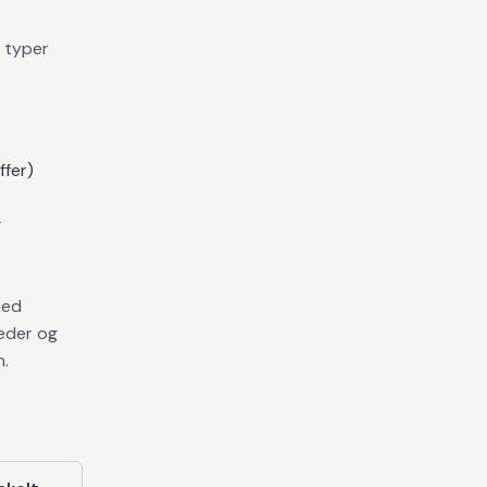
 typer
ffer)
g
med
heder og
n.