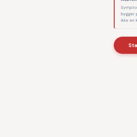
Symptom
bygger 
ikke en
St