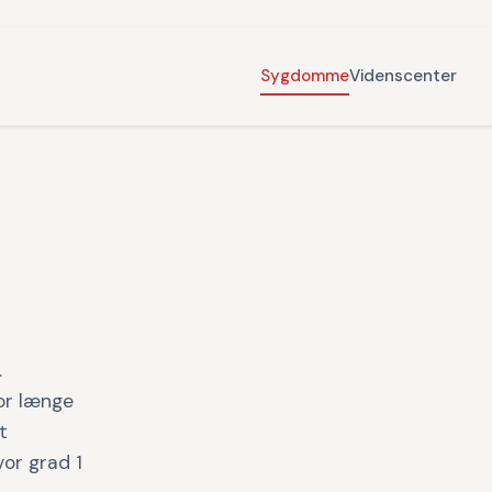
Sygdomme
Videnscenter
.
vor længe
t
vor grad 1