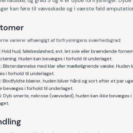
verfladiske, og grad 3 og 4 er dybe forfrysninger. Dybe
nger kan føre til vævsskade og i værste fald amputatio
tomer
ne varierer afhængigt af forfrysningens sværhedsgrad:
:
Hvid hud, følelsesløshed, evt. let svie eller brændende forn
ptøning. Huden kan bevæges i forhold til underlaget.
:
Blisterdannelse med klar eller mælkelignende væske. Huden 
 i forhold til underlaget.
:
Blodfyldte blærer, huden bliver hård og sort efter et par ug
e
bevæges i forhold til underlaget.
:
Dyb smerte, nekrose (vævsdød), huden kan
ikke
bevæges i f
aget.
dling