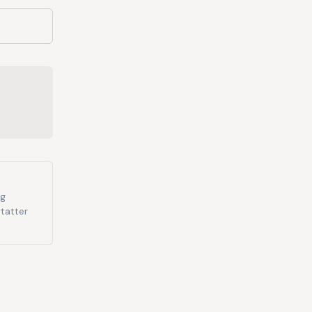
og
tatter