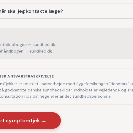
år skal jeg kontakte læge?
enthåndbogen — sundhed.dk
håndbogen — sundhed.dk
NSK ANSVARSFRASKRIVELSE
Tjekker er udviklet i samarbejde med Sygeforsikringen "danmark" 
på godkendte danske sundhedskilder. Indholdet er vejledende og ers
 konsultation hos din læge eller andet sundhedspersonale.
art symptomtjek →