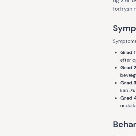
og 2 er o
forfrysni
Symp
Symptomer
Grad 1
efter o
Grad 2
bevæges
Grad 3
kan
ikk
Grad 4
underl
Behan