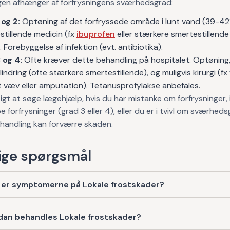
gen afhænger af forfrysningens sværhedsgrad:
 og 2:
Optøning af det forfryssede område i lunt vand (39-42
stillende medicin (fx
ibuprofen
eller stærkere smertestillende
 Forebyggelse af infektion (evt. antibiotika).
 og 4:
Ofte kræver dette behandling på hospitalet. Optøning
indring (ofte stærkere smertestillende), og muligvis kirurgi (fx 
t væv eller amputation). Tetanusprofylakse anbefales.
tigt at søge lægehjælp, hvis du har mistanke om forfrysninger, 
e forfrysninger (grad 3 eller 4), eller du er i tvivl om sværhed
handling kan forværre skaden.
ge spørgsmål
 er symptomerne på Lokale frostskader?
dan behandles Lokale frostskader?