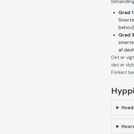
Behandlin
Grad 1
Smerte
behov).
Grad 3
smertel
af død
Det er vig
det er dyb
Forkert be
Hyppi
Hvad
Hvor