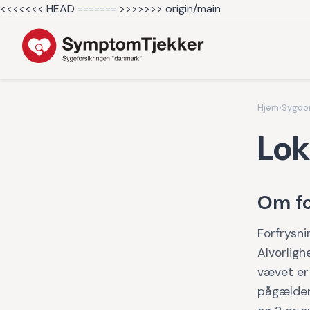
<<<<<<< HEAD =======
>>>>>>> origin/main
Hjem
›
Sygd
Lok
Om fo
Forfrysn
Alvorligh
vævet er 
pågældend