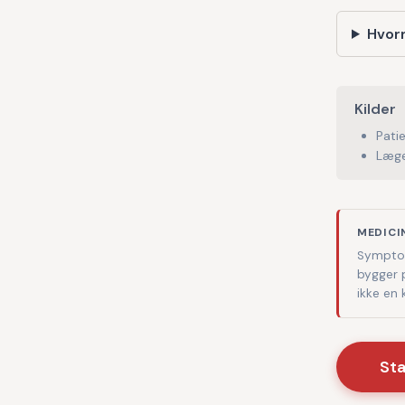
Hvorn
Kilder
Pati
Læge
MEDICI
Symptom
bygger 
ikke en
St