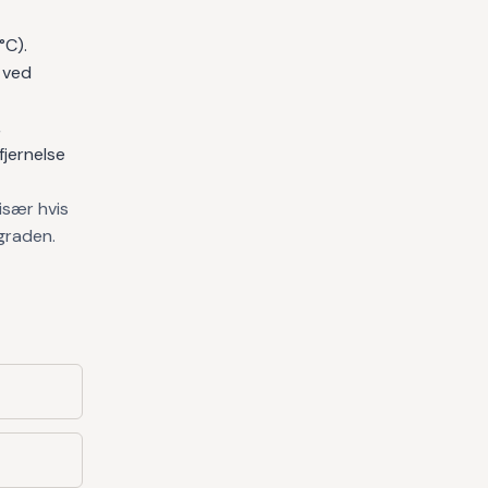
°C).
 ved
,
fjernelse
især hvis
sgraden.