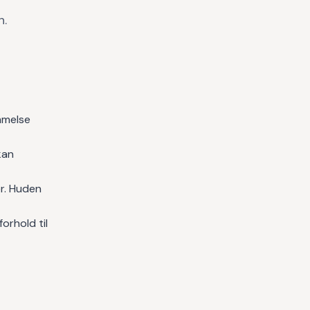
n.
emmelse
kan
er. Huden
orhold til