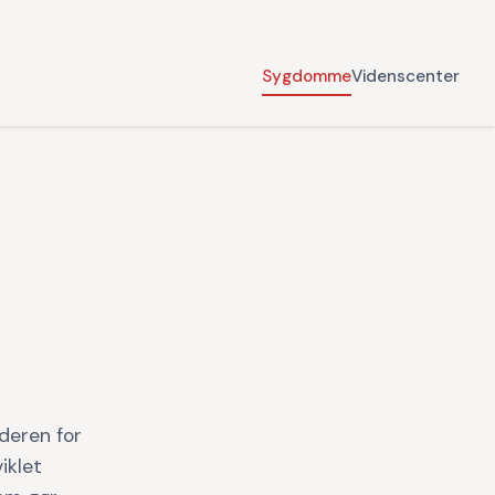
Sygdomme
Videnscenter
deren for
viklet