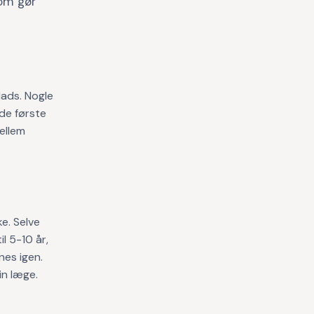
som gør
lads. Nogle
 de første
ellem
e. Selve
l 5-10 år,
nes igen.
in læge.