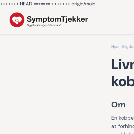
<<<<<<< HEAD =======
>>>>>>> origin/main
Hjem
›
Sygd
Liv
kob
Om
En kobber
at forhind