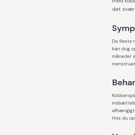
med kobbe
det svært
Symp
De fleste 
kan dog op
måneder e
menstruat
Behan
Kobberspir
indsættels
afhængigt 
Hvis du op