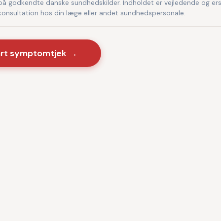
på godkendte danske sundhedskilder. Indholdet er vejledende og ers
 konsultation hos din læge eller andet sundhedspersonale.
art symptomtjek →
Sygdomme
·
Videnscenter
yndigheder · CE-certificeret medicinsk software · Ingen kommercie