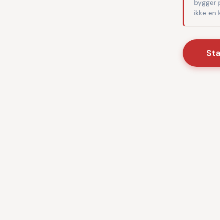
bygger 
ikke en
St
Baseret på danske sundhedsm