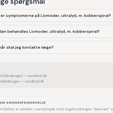
ge spørgsmål
er symptomerne på Livmoder, ultralyd, m. kobberspiral?
an behandles Livmoder, ultralyd, m. kobberspiral?
år skal jeg kontakte læge?
enthåndbogen — sundhed.dk
håndbogen — sundhed.dk
NSK ANSVARSFRASKRIVELSE
Tjekker er udviklet i samarbejde med Sygeforsikringen "danmark" 