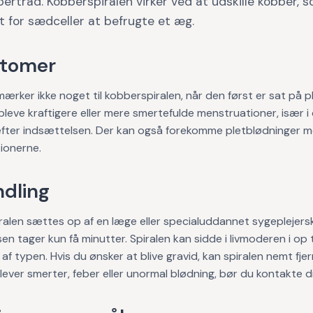
rtråd. Kobberspiralen virker ved at udskille kobber, 
 for sædceller at befrugte et æg.
tomer
mærker ikke noget til kobberspiralen, når den først er sat på p
leve kraftigere eller mere smertefulde menstruationer, især i
fter indsættelsen. Der kan også forekomme pletblødninger m
ionerne.
dling
alen sættes op af en læge eller specialuddannet sygeplejersk
en tager kun få minutter. Spiralen kan sidde i livmoderen i op ti
af typen. Hvis du ønsker at blive gravid, kan spiralen nemt fjer
lever smerter, feber eller unormal blødning, bør du kontakte d