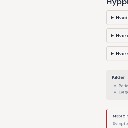
Hyppi
Hvad 
Hvord
Hvorn
Kilder
Pati
Læge
MEDICI
Symptom