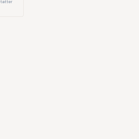
tatter
lle interesser · Anonym brug