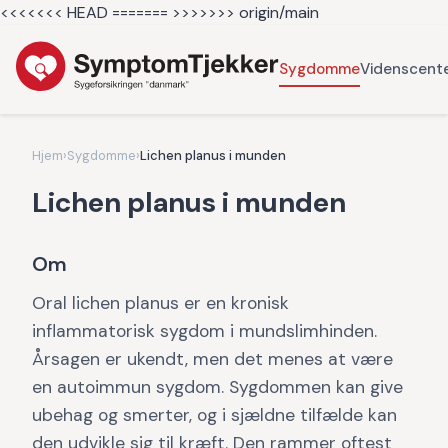
<<<<<<< HEAD =======
>>>>>>> origin/main
Sygdomme
Videnscent
Hjem
›
Sygdomme
›
Lichen planus i munden
Lichen planus i munden
Om
Oral lichen planus er en kronisk
inflammatorisk sygdom i mundslimhinden.
Årsagen er ukendt, men det menes at være
en autoimmun sygdom. Sygdommen kan give
ubehag og smerter, og i sjældne tilfælde kan
den udvikle sig til kræft. Den rammer oftest