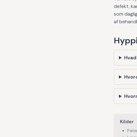
defekt, k
som daglig
af behandl
Hyppi
Hvad
Hvor
Hvorn
Kilder
Pati