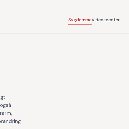
Sygdomme
Videnscenter
igt
 også
tarm,
orandring