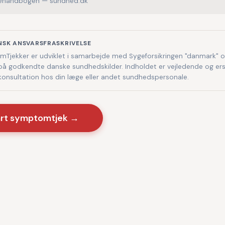
håndbogen — sundhed.dk
NSK ANSVARSFRASKRIVELSE
Tjekker er udviklet i samarbejde med Sygeforsikringen "danmark" 
på godkendte danske sundhedskilder. Indholdet er vejledende og ers
 konsultation hos din læge eller andet sundhedspersonale.
art symptomtjek →