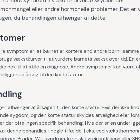
. Turners syndrom. I sjældne tilfælde skyldes det
monmangel eller andre hormonelle problemer. Det er v
sagen, da behandlingen afhænger af dette.
tomer
re symptom er, at barnet er kortere end andre børn i samme 
bruge vækstkurver til at vurdere barnets vækst over tid. En e
ikke nok til at stille en diagnose. Andre symptomer kan være 
erliggende årsag til den korte statur.
dling
en afhænger af årsagen til den korte statur. Hvis der ikke fin
nde sygdom, og den korte statur skyldes arvelighed eller fors
er der ofte ingen specifik behandling. Hvis der er en underlig
al denne behandles. I nogle tilfælde, f.eks. ved væksthormon
ndrom, Prader-Willi syndrom, kronisk nyreinsufficiens eller S