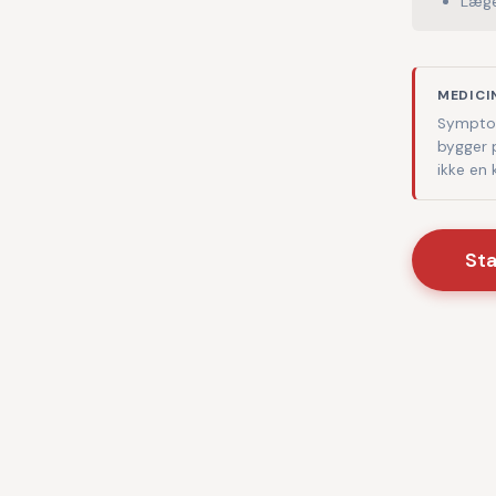
Læge
MEDICI
Symptom
bygger 
ikke en
St