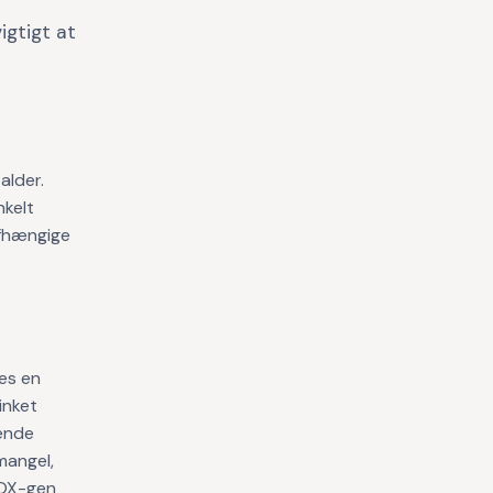
igtigt at
alder.
nkelt
afhængige
des en
inket
gende
mangel,
HOX-gen