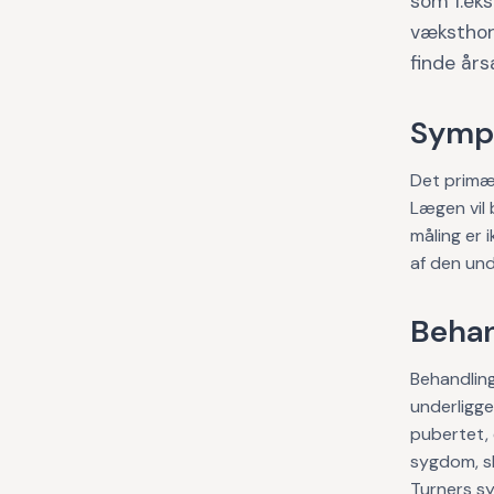
som f.eks
væksthor
finde år
Symp
Det primæ
Lægen vil 
måling er 
af den und
Behan
Behandling
underligge
pubertet, 
sygdom, sk
Turners sy