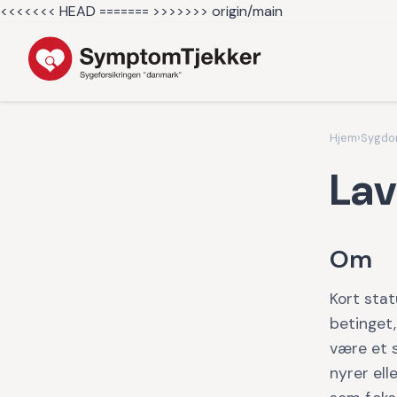
<<<<<<< HEAD =======
>>>>>>> origin/main
Hjem
›
Sygd
Lav
Om
Kort stat
betinget,
være et 
nyrer ell