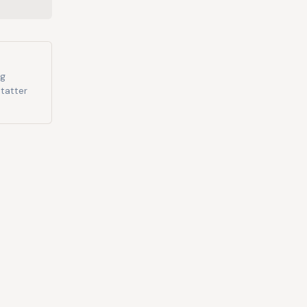
og
tatter