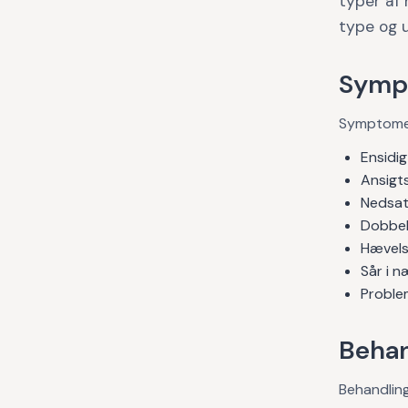
typer af 
type og 
Symp
Symptomern
Ensidig
Ansigts
Nedsat 
Dobbelt
Hævelse
Sår i n
Proble
Behan
Behandling