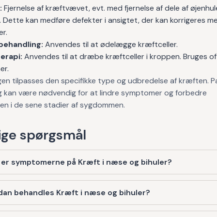
:
Fjernelse af kræftvævet, evt. med fjernelse af dele af øjenhule
 Dette kan medføre defekter i ansigtet, der kan korrigeres m
er.
behandling:
Anvendes til at ødelægge kræftceller.
erapi:
Anvendes til at dræbe kræftceller i kroppen. Bruges o
er.
en tilpasses den specifikke type og udbredelse af kræften. Pal
g kan være nødvendig for at lindre symptomer og forbedre
eten i de sene stadier af sygdommen.
ge spørgsmål
 er symptomerne på Kræft i næse og bihuler?
an behandles Kræft i næse og bihuler?