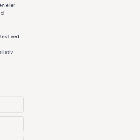
n eller
ed
ftest ved
liativ