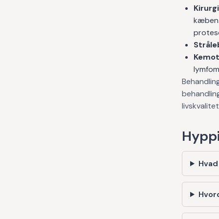
Kirurgi
kæben.
protes
Stråle
Kemot
lymfom
Behandling
behandlin
livskvalit
Hyppi
Hvad
Hvord