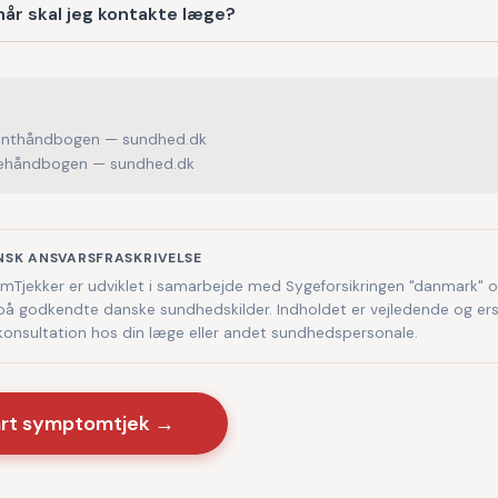
år skal jeg kontakte læge?
enthåndbogen — sundhed.dk
håndbogen — sundhed.dk
NSK ANSVARSFRASKRIVELSE
Tjekker er udviklet i samarbejde med Sygeforsikringen "danmark" 
på godkendte danske sundhedskilder. Indholdet er vejledende og ers
 konsultation hos din læge eller andet sundhedspersonale.
art symptomtjek →