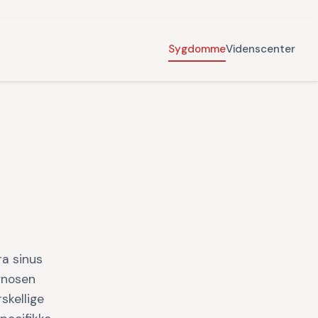
Sygdomme
Videnscenter
ra sinus
gnosen
skellige