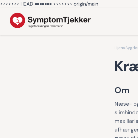
<<<<<<< HEAD =======
>>>>>>> origin/main
Hjem
›
Sygd
Kræ
Om
Næse- og
slimhinde
maxillar
afhænger 