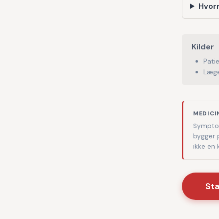
Hvorn
Kilder
Pati
Læge
MEDICI
Symptom
bygger 
ikke en
St