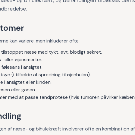
næse- og bihulekræft, og behandlingen tilpasses den s
udbredelse.
tomer
e kan variere, men inkluderer ofte:
 tilstoppet næse med tykt, evt. blodigt sekret.
- eller øjensmerter.
følesans i ansigtet.
syn (i tilfælde af spredning til øjenhulen).
 i ansigtet eller kinden.
æsen eller ganen.
mer med at passe tandprotese (hvis tumoren påvirker kæben
dling
en af næse- og bihulekræft involverer ofte en kombination af