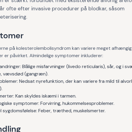
n er stærkt forbundet med eksisterende alvorlig årefo
år ofte efter invasive procedurer på blodkar, såsom
eterisering.
tomer
ne på kolesterolembolisyndrom kan variere meget afhængigt 
r er påvirket. Almindelige symptomer inkluderer:
ndringer: Blålige misfarvninger (livedo reticularis), sår, og i s
de, vævsdød (gangræn).
blemer: Nedsat nyrefunktion, der kan variere fra mild til alvor
).
erter: Kan skyldes iskæmi i tarmen.
ogiske symptomer: Forvirring, hukommelsesproblemer.
l sygdomsfølelse: Feber, træthed, muskelsmerter.
dling