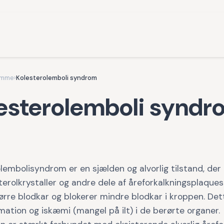
omme
›
Kolesterolemboli syndrom
esterolemboli syndr
lembolisyndrom er en sjælden og alvorlig tilstand, der 
terolkrystaller og andre dele af åreforkalkningsplaques 
tørre blodkar og blokerer mindre blodkar i kroppen. Det
mmation og iskæmi (mangel på ilt) i de berørte organer.