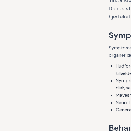
Tilstande
Den opst
hjertekat
Symp
Symptomer
organer de
Hudfora
tilfæl
Nyrepro
dialyse
Mavesm
Neurol
Genere
Behan