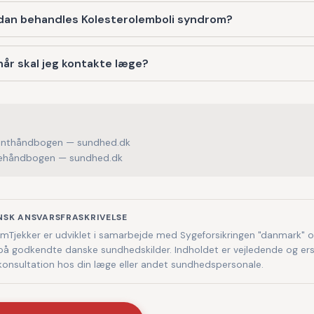
dan behandles Kolesterolemboli syndrom?
år skal jeg kontakte læge?
enthåndbogen — sundhed.dk
håndbogen — sundhed.dk
NSK ANSVARSFRASKRIVELSE
Tjekker er udviklet i samarbejde med Sygeforsikringen "danmark" 
på godkendte danske sundhedskilder. Indholdet er vejledende og ers
 konsultation hos din læge eller andet sundhedspersonale.