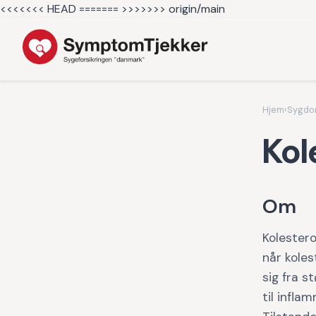
<<<<<<< HEAD =======
>>>>>>> origin/main
Hjem
›
Sygd
Kol
Om
Kolestero
når koles
sig fra s
til infla