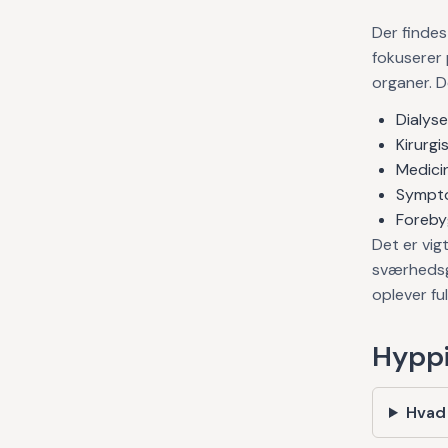
Der findes
fokuserer
organer. D
Dialyse
Kirurgi
Medicin
Sympto
Forebyg
Det er vig
sværhedsg
oplever fu
Hyppi
Hvad