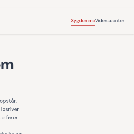
Sygdomme
Videnscenter
om
opstår,
løsriver
te fører