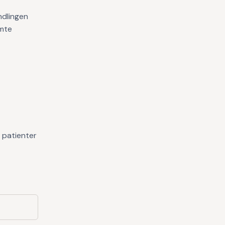
ndlingen
amte
 patienter