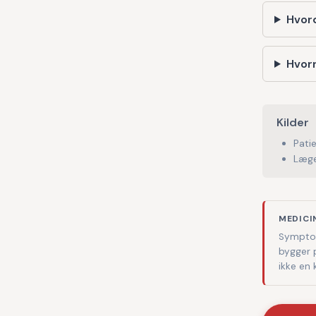
Hvor
Hvorn
Kilder
Pati
Læge
MEDICI
Symptom
bygger 
ikke en