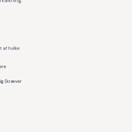
rkalkning.
af hvilke
være
lig (kræver