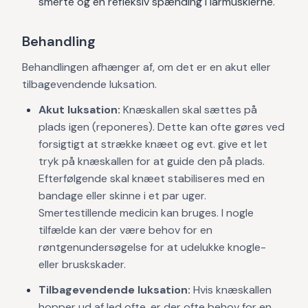
smerte og en refleksiv spænding i lårmusklerne.
Behandling
Behandlingen afhænger af, om det er en akut eller
tilbagevendende luksation.
Akut luksation:
Knæskallen skal sættes på
plads igen (reponeres). Dette kan ofte gøres ved
forsigtigt at strække knæet og evt. give et let
tryk på knæskallen for at guide den på plads.
Efterfølgende skal knæet stabiliseres med en
bandage eller skinne i et par uger.
Smertestillende medicin kan bruges. I nogle
tilfælde kan der være behov for en
røntgenundersøgelse for at udelukke knogle-
eller bruskskader.
Tilbagevendende luksation:
Hvis knæskallen
hopper ud af led ofte, er der ofte behov for en