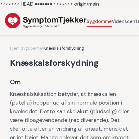
<<<<<<< HEAD =======
>>>>>>> origin/main
Sygdomme
Videnscent
Hjem
›
Sygdomme
›
Knæskalsforskydning
Knæskalsforskydning
Om
Knæskalsluksation betyder, at knæskallen
(patella) hopper ud af sin normale position i
knæleddet. Dette kan ske akut (pludselig) eller
være tilbagevendende (recidiverende). Det
sker ofte efter en vridning af knæet, mens det
er let bøjet. Mange oplever det som om knæet