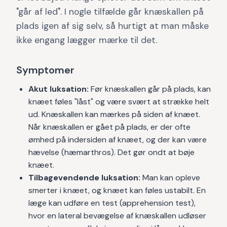
"går af led". I nogle tilfælde går knæskallen på
plads igen af sig selv, så hurtigt at man måske
ikke engang lægger mærke til det.
Symptomer
Akut luksation:
Før knæskallen går på plads, kan
knæet føles "låst" og være svært at strække helt
ud. Knæskallen kan mærkes på siden af knæet.
Når knæskallen er gået på plads, er der ofte
ømhed på indersiden af knæet, og der kan være
hævelse (hæmarthros). Det gør ondt at bøje
knæet.
Tilbagevendende luksation:
Man kan opleve
smerter i knæet, og knæet kan føles ustabilt. En
læge kan udføre en test (apprehension test),
hvor en lateral bevægelse af knæskallen udløser