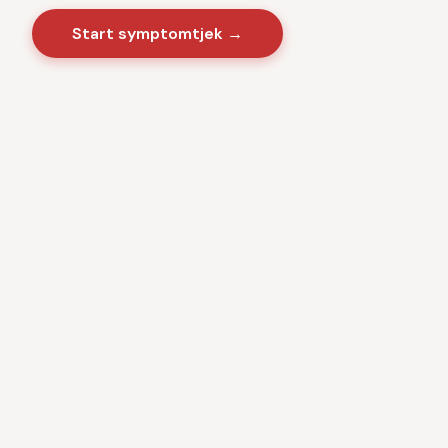
Start symptomtjek →
Sygdomme
·
Videnscenter
Baseret på danske sundhedsmyndigheder · CE-
certificeret medicinsk software · Ingen kommercielle
interesser · Anonym brug