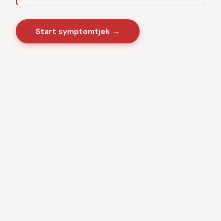
Start symptomtjek →
Sygdomme
·
Videnscenter
Baseret på danske sundhedsmyndigheder · CE-