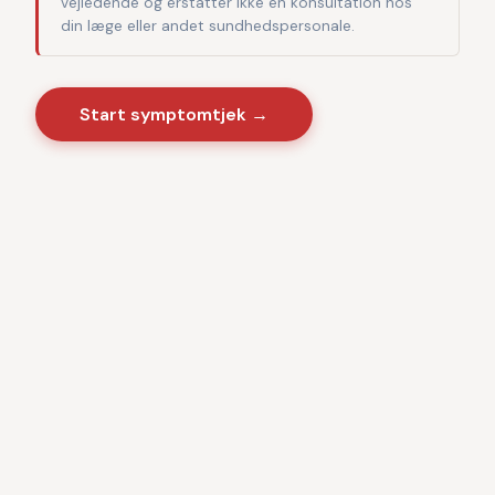
vejledende og erstatter ikke en konsultation hos
din læge eller andet sundhedspersonale.
Start symptomtjek →
Sygdomme
·
Videnscenter