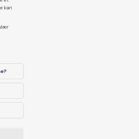
de kan
ulær
ne?