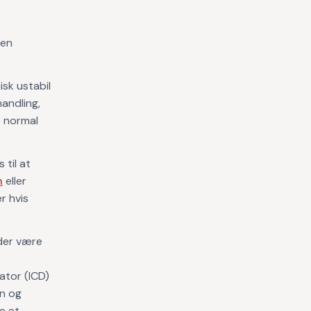
den
sk ustabil
handling,
e normal
 til at
n
eller
r hvis
 der være
ator (ICD)
en og
ve et