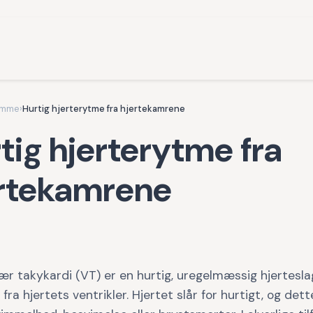
omme
›
Hurtig hjerterytme fra hjertekamrene
tig hjerterytme fra
rtekamrene
ær takykardi (VT) er en hurtig, uregelmæssig hjertesla
ra hjertets ventrikler. Hjertet slår for hurtigt, og det