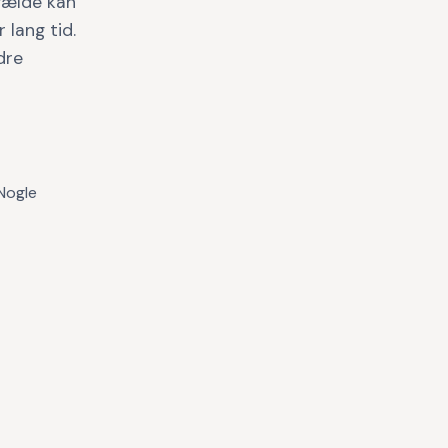
lfælde kan
 lang tid.
dre
Nogle