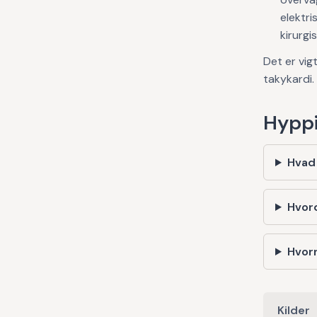
elektri
kirurg
Det er vig
takykardi.
Hyppi
Hvad
Hvor
Hvorn
Kilder