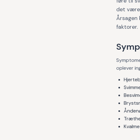
føre til 
det være 
Årsagen 
faktorer.
Symp
Symptomer
oplever i
Hjerteb
Svimme
Besvim
Brysts
Ånden
Træth
Kvalme