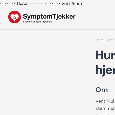
<<<<<<< HEAD =======
>>>>>>> origin/main
Hjem
›
Sygd
Hur
hje
Om
Ventrikul
stammer f