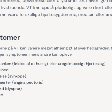
svimmelhed, besvimelse eller brystsmerter. I alvorlige ti
livstruende. VT kan opstå pludseligt og vare i kort eller
kan være forskellige hjertesygdomme, medicin eller an
tomer
ne på VT kan variere meget afhængigt af sværhedsgraden. 
ngen symptomer, mens andre kan opleve:
anken (følelse af et hurtigt eller uregelmæssigt hjerteslag)
lhed
else (synkope)
merter (angina pectoris)
ød (dyspnø)
ed