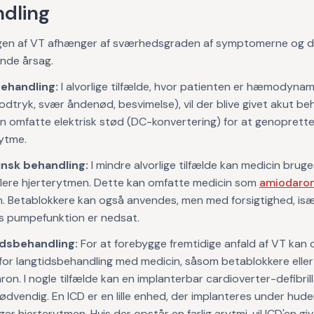
dling
gen af VT afhænger af sværhedsgraden af symptomerne og 
nde årsag.
ehandling:
I alvorlige tilfælde, hvor patienten er hæmodynami
lodtryk, svær åndenød, besvimelse), vil der blive givet akut be
n omfatte elektrisk stød (DC-konvertering) for at genoprett
rytme.
nsk behandling:
I mindre alvorlige tilfælde kan medicin bruges
llere hjerterytmen. Dette kan omfatte medicin som
amiodaro
n. Betablokkere kan også anvendes, men med forsigtighed, isæ
ts pumpefunktion er nedsat.
dsbehandling:
For at forebygge fremtidige anfald af VT kan
for langtidsbehandling med medicin, såsom betablokkere eller
on. I nogle tilfælde kan en implanterbar cardioverter-defibrill
dvendig. En ICD er en lille enhed, der implanteres under hud
er hjerterytmen. Hvis der opstår en farlig arytmi, vil ICD'en gi