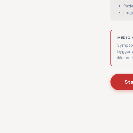
Pati
Læge
MEDICI
Symptom
bygger 
ikke en
St