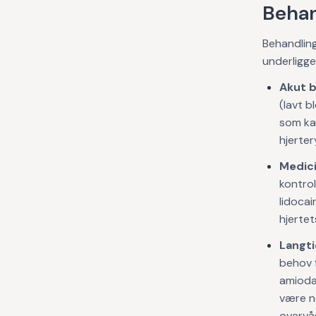
Behan
Behandlin
underligge
Akut b
(lavt b
som ka
hjerte
Medici
kontro
lidocai
hjerte
Langti
behov 
amiodar
være nø
overvåg