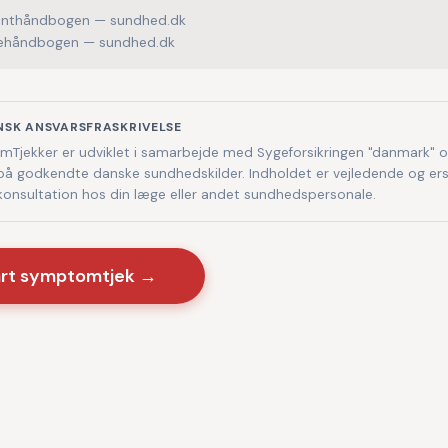
enthåndbogen — sundhed.dk
håndbogen — sundhed.dk
NSK ANSVARSFRASKRIVELSE
Tjekker er udviklet i samarbejde med Sygeforsikringen "danmark" 
på godkendte danske sundhedskilder. Indholdet er vejledende og ers
 konsultation hos din læge eller andet sundhedspersonale.
art symptomtjek →