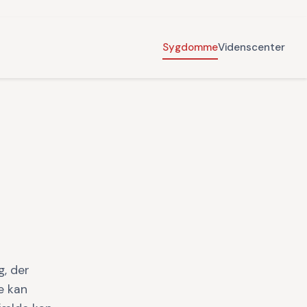
Sygdomme
Videnscenter
g, der
te kan