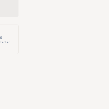
og
tatter