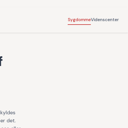
Sygdomme
Videnscenter
f
skyldes
er det.