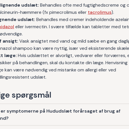
lignende udslæt:
Behandles ofte med fugtighedscreme og 
lcineurin-hæmmere (fx pimecrolimus eller
tacrolimus
).
ignende udslæt:
Behandles med cremer indeholdende azelain
idazol
eller ivermectin. I svære tilfælde kan tabletter med tet
ødvendige.
f ansigt:
Vask ansigtet med vand og mild sæbe en gang dagli
nazol shampoo kan være nyttig, især ved eksisterende skæl
t læge:
Hvis udslættet er alvorligt, vedvarer eller forværres, e
sikker på behandlingen, skal du kontakte din læge. Henvisning t
e kan være nødvendig ved mistanke om allergi eller ved
lingsresistent udslæt.
ge spørgsmål
 er symptomerne på Hududslæt forårsaget af brug af
ind?