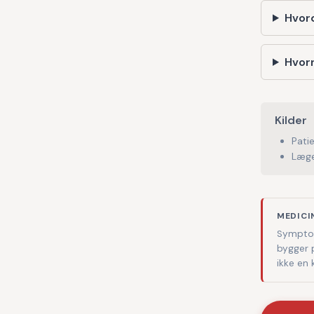
Hvor
Hvorn
Kilder
Pati
Læge
MEDICI
Symptom
bygger 
ikke en