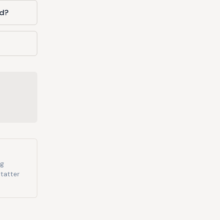
nd?
og
tatter