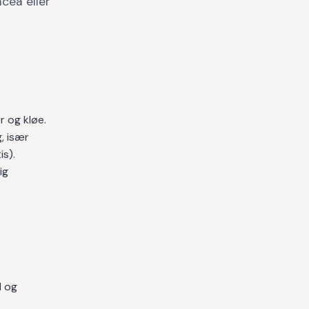
cea eller
 og kløe.
, især
is).
ig
d og