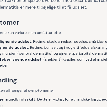
isk reaktion er sjælden. Personer med eksem, akne, rosa
dermatitis er mere tilbøjelige til at få udslæt.
tomer
ne kan variere, men omfatter ofte:
lignende udslæt:
Rødme, skældannelse, hævelse, små blærer
ignende udslæt:
Rødme, bumser, og i nogle tilfælde afskalning
 munden (perioral dermatitis) og øjnene (periorbital dermatit
feberlignende udslæt:
(sjældent) Kvadler, som ved almindel
eber.
dling
gen afhænger af symptomerne:
ge mundbindsskift:
Dette er vigtigt for at mindske fugtighe
on.