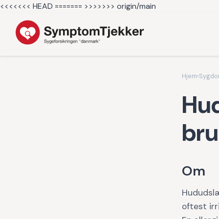
<<<<<<< HEAD =======
>>>>>>> origin/main
Hjem
›
Sygd
Hud
bru
Om
Hududslæ
oftest ir