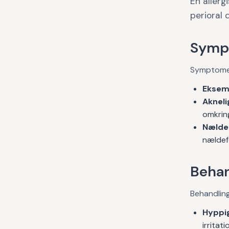
En allerg
perioral 
Symp
Symptomer
Eksem
Aknel
omkring
Nælde
nældef
Behan
Behandlin
Hyppi
irritati