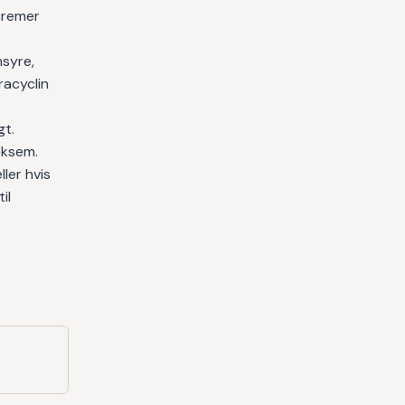
cremer
syre,
racyclin
gt.
eksem.
ller hvis
il