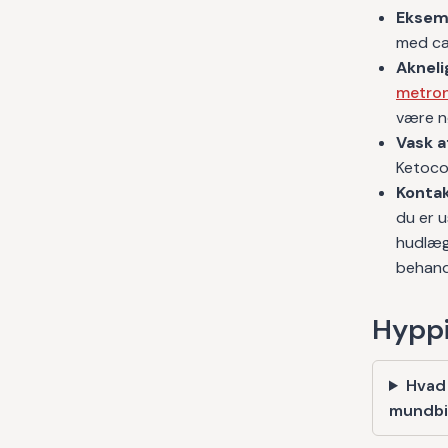
Eksem
med ca
Aknel
metron
være n
Vask a
Ketoco
Kontak
du er u
hudlæg
behand
Hyppi
Hvad
mundb