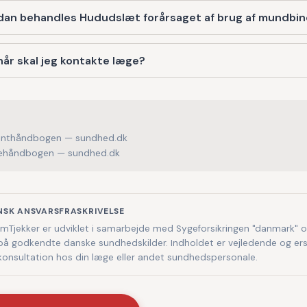
dan behandles Hududslæt forårsaget af brug af mundbi
år skal jeg kontakte læge?
enthåndbogen — sundhed.dk
håndbogen — sundhed.dk
NSK ANSVARSFRASKRIVELSE
Tjekker er udviklet i samarbejde med Sygeforsikringen "danmark" 
på godkendte danske sundhedskilder. Indholdet er vejledende og ers
 konsultation hos din læge eller andet sundhedspersonale.