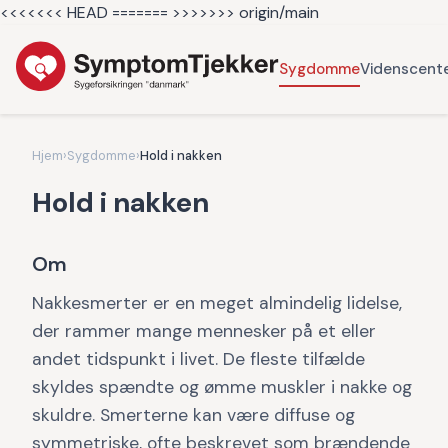
<<<<<<< HEAD =======
>>>>>>> origin/main
Sygdomme
Videnscent
Hjem
›
Sygdomme
›
Hold i nakken
Hold i nakken
Om
Nakkesmerter er en meget almindelig lidelse,
der rammer mange mennesker på et eller
andet tidspunkt i livet. De fleste tilfælde
skyldes spændte og ømme muskler i nakke og
skuldre. Smerterne kan være diffuse og
symmetriske, ofte beskrevet som brændende