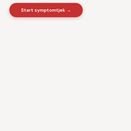
Start symptomtjek →
Sygdomme
·
Videnscenter
Baseret på danske sundhedsmyndigheder · CE-
certificeret medicinsk software · Ingen kommercielle