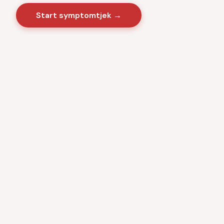
Start symptomtjek →
Sygdomme
·
Videnscenter
Baseret på danske sundhedsmyndigheder · CE-
certificeret medicinsk software · Ingen kommercielle
interesser · Anonym brug