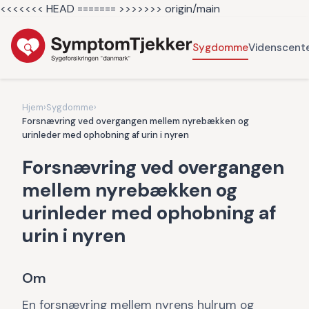
<<<<<<< HEAD =======
>>>>>>> origin/main
Sygdomme
Videnscent
Hjem
›
Sygdomme
›
Forsnævring ved overgangen mellem nyrebækken og
urinleder med ophobning af urin i nyren
Forsnævring ved overgangen
mellem nyrebækken og
urinleder med ophobning af
urin i nyren
Om
En forsnævring mellem nyrens hulrum og