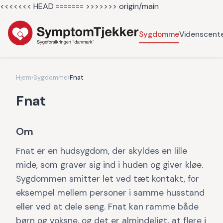
<<<<<<< HEAD =======
>>>>>>> origin/main
Sygdomme
Videnscent
Hjem
›
Sygdomme
›
Fnat
Fnat
Om
Fnat er en hudsygdom, der skyldes en lille
mide, som graver sig ind i huden og giver kløe.
Sygdommen smitter let ved tæt kontakt, for
eksempel mellem personer i samme husstand
eller ved at dele seng. Fnat kan ramme både
børn og voksne, og det er almindeligt, at flere i