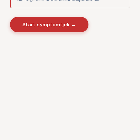
Start symptomtjek →
Sygdomme
·
Videnscenter