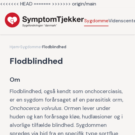
<<<<<<< HEAD =======
>>>>>>> origin/main
Sygdomme
Videnscent
Hjem
›
Sygdomme
›
Flodblindhed
Flodblindhed
Om
Flodblindhed, også kendt som onchocerciasis,
er en sygdom forårsaget af en parasitisk orm,
Onchocerca volvulus
. Ormen lever under
huden og kan forårsage kløe, hudlæsioner og i
alvorlige tilfælde blindhed. Sygdommen
spredes via bid fra en specifik type sortflue