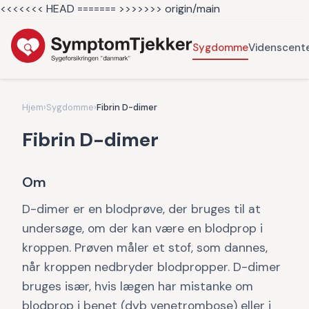
<<<<<<< HEAD =======
>>>>>>> origin/main
Sygdomme
Videnscent
Hjem
›
Sygdomme
›
Fibrin D-dimer
Fibrin D-dimer
Om
D-dimer er en blodprøve, der bruges til at
undersøge, om der kan være en blodprop i
kroppen. Prøven måler et stof, som dannes,
når kroppen nedbryder blodpropper. D-dimer
bruges især, hvis lægen har mistanke om
blodprop i benet (dyb venetrombose) eller i