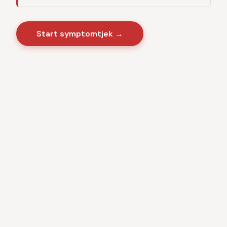
Start symptomtjek →
Sygdomme
·
Videnscenter
Baseret på danske sundhedsmyndigheder · CE-