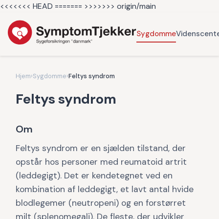
<<<<<<< HEAD =======
>>>>>>> origin/main
Sygdomme
Videnscent
Hjem
›
Sygdomme
›
Feltys syndrom
Feltys syndrom
Om
Feltys syndrom er en sjælden tilstand, der
opstår hos personer med reumatoid artrit
(leddegigt). Det er kendetegnet ved en
kombination af leddegigt, et lavt antal hvide
blodlegemer (neutropeni) og en forstørret
milt (splenomegali). De fleste, der udvikler