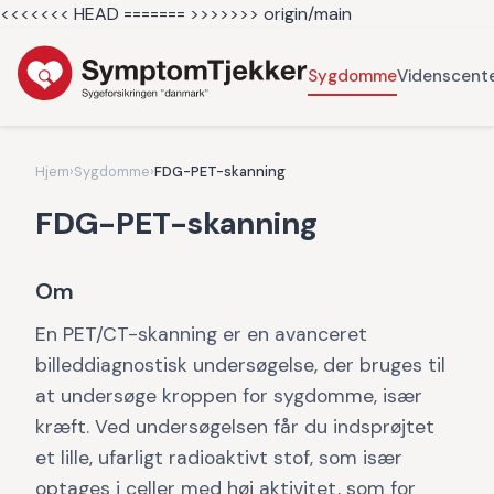
<<<<<<< HEAD =======
>>>>>>> origin/main
Sygdomme
Videnscent
Hjem
›
Sygdomme
›
FDG-PET-skanning
FDG-PET-skanning
Om
En PET/CT-skanning er en avanceret
billeddiagnostisk undersøgelse, der bruges til
at undersøge kroppen for sygdomme, især
kræft. Ved undersøgelsen får du indsprøjtet
et lille, ufarligt radioaktivt stof, som især
optages i celler med høj aktivitet, som for