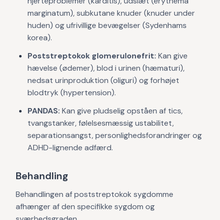
hjerteproblemer (karditis), udslæt (erythema
marginatum), subkutane knuder (knuder under
huden) og ufrivillige bevægelser (Sydenhams
korea).
Poststreptokok glomerulonefrit:
Kan give
hævelse (ødemer), blod i urinen (hæmaturi),
nedsat urinproduktion (oliguri) og forhøjet
blodtryk (hypertension).
PANDAS:
Kan give pludselig opståen af tics,
tvangstanker, følelsesmæssig ustabilitet,
separationsangst, personlighedsforandringer og
ADHD-lignende adfærd.
Behandling
Behandlingen af poststreptokok sygdomme
afhænger af den specifikke sygdom og
sværhedsgraden.