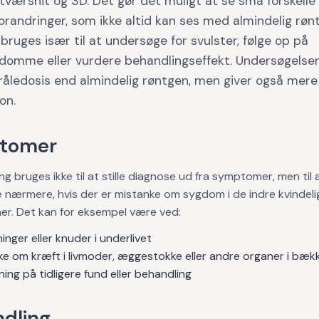
i tværsnit og 3D. Det gør det muligt at se små forskelle
randringer, som ikke altid kan ses med almindelig røn
bruges især til at undersøge for svulster, følge op på
domme eller vurdere behandlingseffekt. Undersøgelsen
råledosis end almindelig røntgen, men giver også mere
on.
tomer
g bruges ikke til at stille diagnose ud fra symptomer, men til 
nærmere, hvis der er mistanke om sygdom i de indre kvindeli
er. Det kan for eksempel være ved:
inger eller knuder i underlivet
ke om kræft i livmoder, æggestokke eller andre organer i bæk
ing på tidligere fund eller behandling
dling