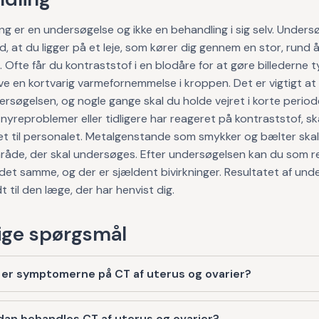
g er en undersøgelse og ikke en behandling i sig selv. Unders
d, at du ligger på et leje, som kører dig gennem en stor, rund å
 Ofte får du kontraststof i en blodåre for at gøre billederne t
ve en kortvarig varmefornemmelse i kroppen. Det er vigtigt at li
rsøgelsen, og nogle gange skal du holde vejret i korte periode
i, nyreproblemer eller tidligere har reageret på kontraststof, sk
et til personalet. Metalgenstande som smykker og bælter skal
råde, der skal undersøges. Efter undersøgelsen kan du som r
et samme, og der er sjældent bivirkninger. Resultatet af und
t til den læge, der har henvist dig.
ge spørgsmål
er symptomerne på CT af uterus og ovarier?
an behandles CT af uterus og ovarier?