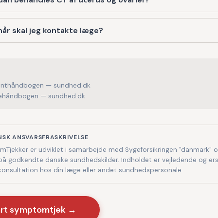
år skal jeg kontakte læge?
enthåndbogen — sundhed.dk
håndbogen — sundhed.dk
NSK ANSVARSFRASKRIVELSE
Tjekker er udviklet i samarbejde med Sygeforsikringen "danmark" 
på godkendte danske sundhedskilder. Indholdet er vejledende og ers
 konsultation hos din læge eller andet sundhedspersonale.
art symptomtjek →