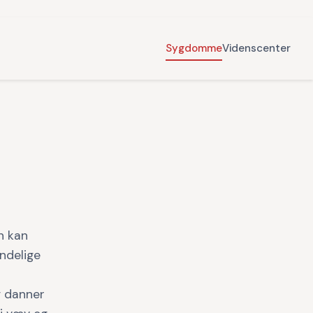
Sygdomme
Videnscenter
n kan
indelige
g danner