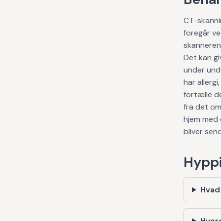
CT-skannin
foregår ve
skanneren.
Det kan gi
under unde
har allerg
fortælle d
fra det om
hjem med d
bliver send
Hyppi
Hvad 
Hvord