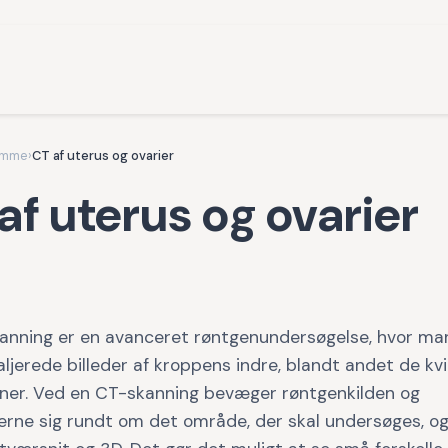
omme
›
CT af uterus og ovarier
af uterus og ovarier
anning er en avanceret røntgenundersøgelse, hvor ma
ljerede billeder af kroppens indre, blandt andet de kv
ner. Ved en CT-skanning bevæger røntgenkilden og
erne sig rundt om det område, der skal undersøges, o