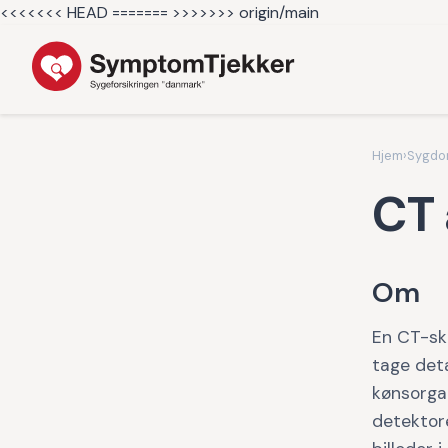
<<<<<<< HEAD =======
>>>>>>> origin/main
Hjem
›
Sygd
CT 
Om
En CT-sk
tage deta
kønsorga
detektor