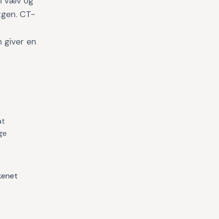
 i væv og
tgen. CT-
 giver en
at
ge
kenet