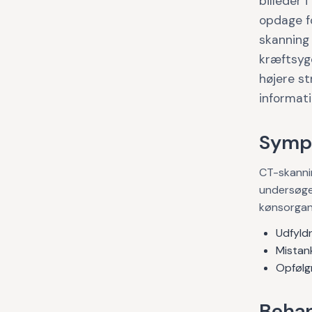
billeder 
opdage fo
skanning 
kræftsyg
højere st
informati
Symp
CT-skannin
undersøge 
kønsorgan
Udfyldn
Mistan
Opfølgn
Behan