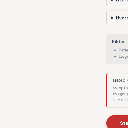
Hvorn
Kilder
Pati
Læge
MEDICI
Symptom
bygger 
ikke en
St