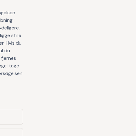
øgelsen
bning i
ydeligere.
gge stille
r. Hvis du
al du
 fjernes
egel tage
ersøgelsen