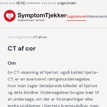
<<<<<<< HEAD =======
>>>>>>> origin/main
Sygdomme
Videnscent
Hjem
›
Sygdomme
›
CT af cor
CT af cor
Om
En CT-skanning af hjertet, også kaldet hjerte-
CT, er en avanceret røntgenundersøgelse,
hvor man tager detaljerede billeder af hjertet
og dets blodkar. Undersøgelsen bruges især til
at undersøge, om der er forsnævringer eller
andre problemer i hjertets kranspulsårer, men